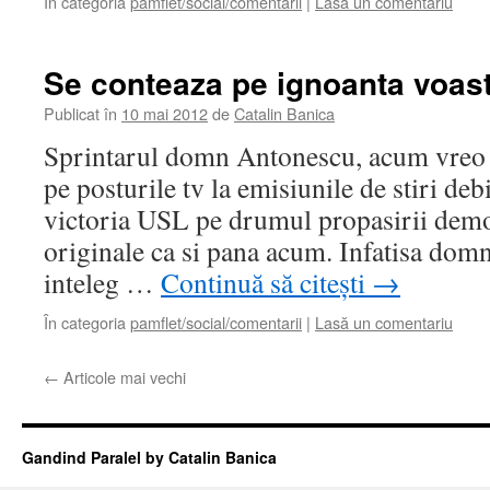
În categoria
pamflet/social/comentarii
|
Lasă un comentariu
Se conteaza pe ignoanta voas
Publicat în
10 mai 2012
de
Catalin Banica
Sprintarul domn Antonescu, acum vreo d
pe posturile tv la emisiunile de stiri deb
victoria USL pe drumul propasirii democ
originale ca si pana acum. Infatisa domn
inteleg …
Continuă să citești
→
În categoria
pamflet/social/comentarii
|
Lasă un comentariu
←
Articole mai vechi
Gandind Paralel by Catalin Banica