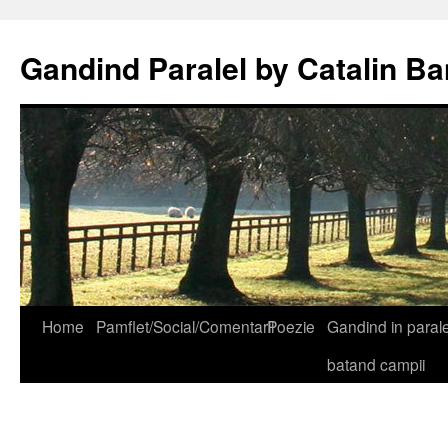
Gandind Paralel by Catalin Ba
Sari
Home
Pamflet/Social/Comentarii
Poezie
Gandind in paralel
la
batand campii
conținut