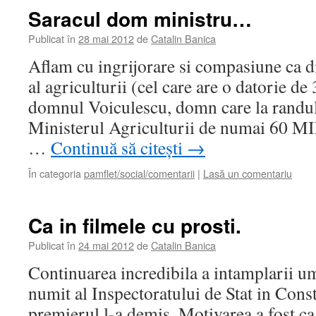
Saracul dom ministru…
Publicat în
28 mai 2012
de
Catalin Banica
Aflam cu ingrijorare si compasiune ca d
al agriculturii (cel care are o datorie de
domnul Voiculescu, domn care la randul
Ministerul Agriculturii de numai 60 M
…
Continuă să citești
→
În categoria
pamflet/social/comentarii
|
Lasă un comentariu
Ca in filmele cu prosti.
Publicat în
24 mai 2012
de
Catalin Banica
Continuarea incredibila a intamplarii um
numit al Inspectoratului de Stat in Constr
premierul l-a demis. Motivarea a fost ca 