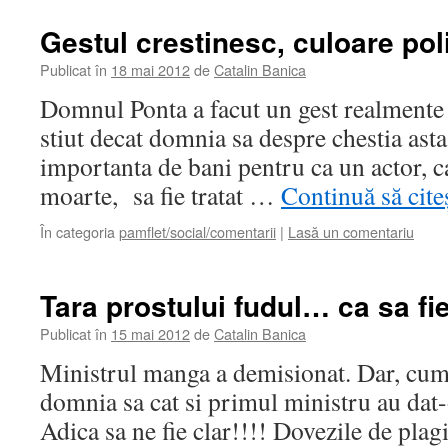
Gestul crestinesc, culoare pol
Publicat în
18 mai 2012
de
Catalin Banica
Domnul Ponta a facut un gest realmente 
stiut decat domnia sa despre chestia ast
importanta de bani pentru ca un actor, car
moarte, sa fie tratat …
Continuă să cite
În categoria
pamflet/social/comentarii
|
Lasă un comentariu
Tara prostului fudul… ca sa fi
Publicat în
15 mai 2012
de
Catalin Banica
Ministrul manga a demisionat. Dar, cum e
domnia sa cat si primul ministru au dat-o
Adica sa ne fie clar!!!! Dovezile de plag