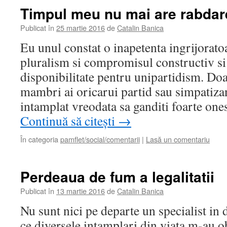
Timpul meu nu mai are rabdar
Publicat în
25 martie 2016
de
Catalin Banica
Eu unul constat o inapetenta ingrijoratoa
pluralism si compromisul constructiv si
disponibilitate pentru unipartidism. D
mambri ai oricarui partid sau simpatizant
intamplat vreodata sa ganditi foarte one
Continuă să citești
→
În categoria
pamflet/social/comentarii
|
Lasă un comentariu
Perdeaua de fum a legalitatii
Publicat în
13 martie 2016
de
Catalin Banica
Nu sunt nici pe departe un specialist in 
ce diversele intamplari din viata m-au ob