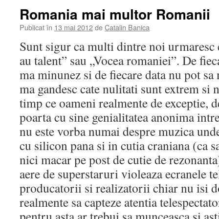
Romania mai multor Romanii
Publicat în
13 mai 2012
de
Catalin Banica
Sunt sigur ca multi dintre noi urmares
au talent” sau „Vocea romaniei”. De fiec
ma minunez si de fiecare data nu pot sa
ma gandesc cate nulitati sunt extrem si n
timp ce oameni realmente de exceptie, de 
poarta cu sine genialitatea anonima intre
nu este vorba numai despre muzica unde 
cu silicon pana si in cutia craniana (ca 
nici macar pe post de cutie de rezonanta)
aere de superstaruri violeaza ecranele te
producatorii si realizatorii chiar nu isi
realmente sa capteze atentia telespectato
pentru asta ar trebui sa munceasca si asti