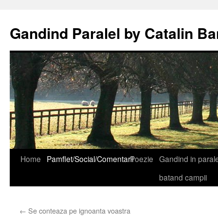
Gandind Paralel by Catalin Ba
Sari
Home
Pamflet/Social/Comentarii
Poezie
Gandind in paralel
la
batand campii
conținut
←
Se conteaza pe ignoanta voastra