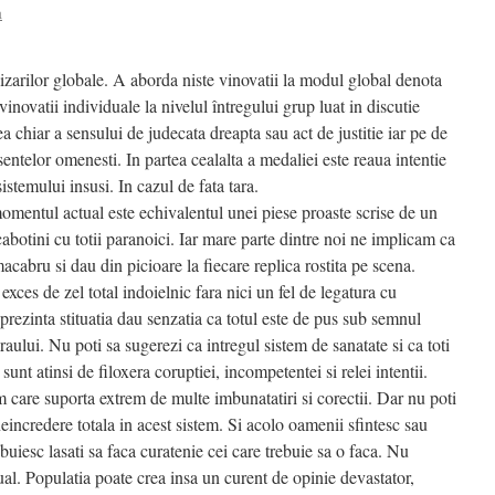
a
izarilor globale. A aborda niste vinovatii la modul global denota
inovatii individuale la nivelul întregului grup luat in discutie
ea chiar a sensului de judecata dreapta sau act de justitie iar pe de
entelor omenesti. In partea cealalta a medaliei este reaua intentie
istemului insusi. In cazul de fata tara.
momentul actual este echivalentul unei piese proaste scrise de un
cabotini cu totii paranoici. Iar mare parte dintre noi ne implicam ca
acabru si dau din picioare la fiecare replica rostita pe scena.
 exces de zel total indoielnic fara nici un fel de legatura cu
prezinta stituatia dau senzatia ca totul este de pus sub semnul
i raului. Nu poti sa sugerezi ca intregul sistem de sanatate si ca toti
e sunt atinsi de filoxera coruptiei, incompetentei si relei intentii.
m care suporta extrem de multe imbunatatiri si corectii. Dar nu poti
neincredere totala in acest sistem. Si acolo oamenii sfintesc sau
buiesc lasati sa faca curatenie cei care trebuie sa o faca. Nu
ual. Populatia poate crea insa un curent de opinie devastator,