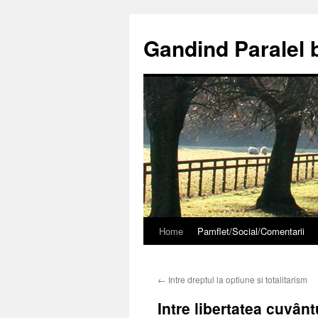
Gandind Paralel 
Home
Pamflet/Social/Comentarii
Sari
la
←
Intre dreptul la optiune si totalitarism
conținut
Intre libertatea cuvânt