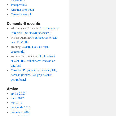
indecente”)
Irecuperabile
Am trait prea putin
Care este scopul?
Comentarii recente
Alexandrina Costea
la
Ce rost mai are?
(din ciclul „Solilocvii indecente”)
Mirela Olaru
la
O scurta poveste reala
cu o FEMEIE.
Hosting
la
Statul LOR nu statul
cetateanului
sachelarescu calina
la
Intre libertatea
cuvântului si subminarea intereselor
unei tari
Camelian Propinatiu
la
Darea in plata,
darea in primire. Sau grija statului
pentru banci
Arhive
aprilie 2020
iunie 2017
mai 2017
decembrie 2016
noiembrie 2016