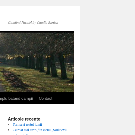
Gandind Paralel by Catalin Banica
simplu batand campii
Contact
Articole recente
Turma si restul lumii
Ce rost mai are? (din ciclul „Solilocvii