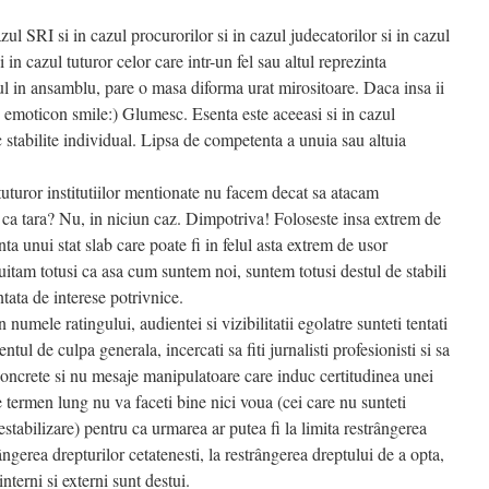
zul SRI si in cazul procurorilor si in cazul judecatorilor si in cazul
si in cazul tuturor celor care intr-un fel sau altul reprezinta
tul in ansamblu, pare o masa diforma urat mirositoare. Daca insa ii
i. emoticon smile:) Glumesc. Esenta este aceeasi si in cazul
c stabilite individual. Lipsa de competenta a unuia sau altuia
 tuturor institutiilor mentionate nu facem decat sa atacam
ua ca tara? Nu, in niciun caz. Dimpotriva! Foloseste insa extrem de
enta unui stat slab care poate fi in felul asta extrem de usor
 uitam totusi ca asa cum suntem noi, suntem totusi destul de stabili
tata de interese potrivnice.
n numele ratingului, audientei si vizibilitatii egolatre sunteti tentati
ntul de culpa generala, incercati sa fiti jurnalisti profesionisti si sa
 concrete si nu mesaje manipulatoare care induc certitudinea unei
Pe termen lung nu va faceti bine nici voua (cei care nu sunteti
estabilizare) pentru ca urmarea ar putea fi la limita restrângerea
trângerea drepturilor cetatenesti, la restrângerea dreptului de a opta,
 interni si externi sunt destui.