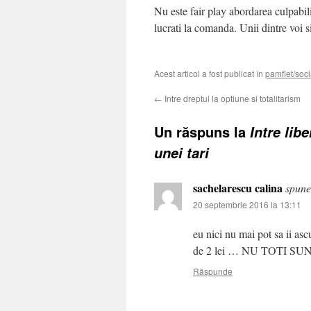
Nu este fair play abordarea culpabili
lucrati la comanda. Unii dintre voi s
Acest articol a fost publicat în
pamflet/soci
←
Intre dreptul la optiune si totalitarism
Un răspuns la
Intre lib
unei tari
sachelarescu calina
spune
20 septembrie 2016 la 13:11
eu nici nu mai pot sa ii asc
de 2 lei … NU TOTI SUNT
Răspunde