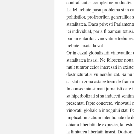
contrafacut si complet neproductiv.
La fel trebuie pusa problema si in ca
politistilor, profesorilor, generalilor 
statalitatea. Daca privesti Parlamen
iei individual, par a fi oameni totus
parlamentarilor: vinovatiile trebuies
trebuie taxata la vot.
Or in cazul globalizarii vinovatiilor
statalitatea insasi. Ne folosetse no
mult tuturor celor interesati in exist
destructurat si vulnerabilizat. Sa nu
ca stat in zona asta extrem de framan
In consecinta stimati jurnalisti care i
sa hiperbolizati si sa induceti sentime
prezentati fapte concrete, vinovatii
vinovatii globale a întregului stat. 
implicati in actiuni intentionate de d
chiar a libertatii de expresie, la res
la limitarea libertatii insasi. Doritori