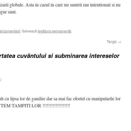
zarii globale. Asta in cazul in care nu sunteti rau intentionati si nu
igur sunt.
al/comentarii
. Salvează
legătura permanentă
.
Tango
→
ertatea cuvântului si subminarea intereselor
:
ult cu lipsa lor de gandire dar sa mai fac efortul cu manipularile lor
EM TAMPITI LOR !!!!!!!!!!!!!!!!!!!