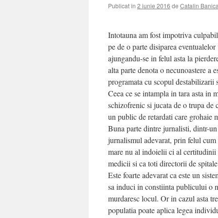
Publicat în
2 iunie 2016
de
Catalin Banic
Intotauna am fost impotriva culpabil
pe de o parte disiparea eventualelor v
ajungandu-se in felul asta la pierder
alta parte denota o necunoastere a es
programata cu scopul destabilizarii s
Ceea ce se intampla in tara asta in 
schizofrenic si jucata de o trupa de 
un public de retardati care grohaie m
Buna parte dintre jurnalisti, dintr-un
jurnalismul adevarat, prin felul cum 
mare nu al indoielii ci al certitudini
medicii si ca toti directorii de spital
Este foarte adevarat ca este un siste
sa induci in constiinta publicului o 
murdaresc locul. Or in cazul asta tre
populatia poate aplica legea individ