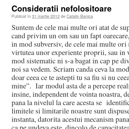
Consideratii nefolositoare
Publicat în
31 martie 2012
de
Catalin Banica
Suntem de cele mai multe ori atat de supe
cand privim un om sau un fapt oarecare
in mod subversiv, de cele mai multe ori 
virtutea unor experiente proprii, sau in v
mod sistematic ni s-a bagat in cap pe di
noi sa vedem. Scriam canda ceva la modu
doar ceea ce te astepti tu sa fiu si nu cee
mine”. Iar modul asta de a percepe real
insine, independent de vointa noastra, 
pana la nivelul la care acesta se identif
limitele si limitarile noastre sunt dispus
instanta, datorita acestui mecanism pana
ca pe undeva este, dincolo de capacitatea