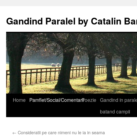
Gandind Paralel by Catalin Ba
Sari
Home
Pamflet/Social/Comentarii
Poezie
Gandind in paralel
la
batand campii
conținut
←
Consideratii pe care nimeni nu le ia in seama