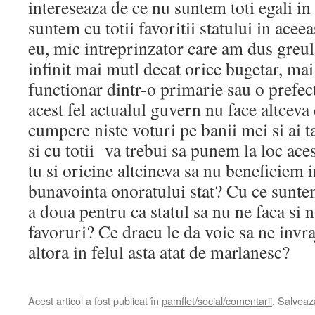
intereseaza de ce nu suntem toti egali in 
suntem cu totii favoritii statului in ace
eu, mic intreprinzator care am dus greul 
infinit mai mutl decat orice bugetar, mai
functionar dintr-o primarie sau o pref
acest fel actualul guvern nu face altceva 
cumpere niste voturi pe banii mei si ai ta
si cu totii va trebui sa punem la loc aces
tu si oricine altcineva sa nu beneficiem i
bunavointa onoratului stat? Cu ce sunte
a doua pentru ca statul sa nu ne faca si
favoruri? Ce dracu le da voie sa ne invr
altora in felul asta atat de marlanesc?
Acest articol a fost publicat în
pamflet/social/comentarii
. Salvea