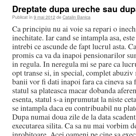
Dreptate dupa ureche sau dup
Publicat în
9 mai 2012
de
Catalin Banica
Ca principiu nu ai voie sa repari o inechi
inechitate. Iar cand se intampla asa, este
intrebi ce ascunde de fapt lucrul asta. C
promis ca va da inapoi pensionarilor sum
in regula. In neregula mi se pare ca lucr
opt transe si, in special, complet abuziv 
banii vor fi dati inapoi fara ca cineva sa 
statul sa plateasca macar dobanda aferen
esenta, statul s-a inprumutat la niste ce
se intampla daca eu contribuabil nu plate
Dupa numai doua zile de la data scadent
executarea silita. Ca sa nu mai vorbim de
inrobitoare. Acei oameni pe cine sa exec