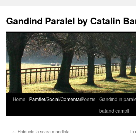
Gandind Paralel by Catalin Ba
Sari
Home
Pamflet/Social/Comentarii
Poezie
Gandind in paralel
la
batand campii
conținut
←
Haiducie la scara mondiala
In 