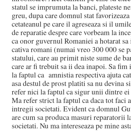
statul se imprumuta la banci, plateste ne
greu, dupa care domnul stat favorizeaza 
cetateanul pe care il agreseaza si il umil
de reparatie despre care vorbeam la incep
ca onor guvernul Romaniei a hotarat sa i
cativa romani (numai vreo 300 000 se pa
statului, care au primit niste sume de ba
care ar fi trebuit sa ii dea inapoi. Sa fim
la faptul ca amnistia respectiva ajuta ca
asa destul de prost platiti sa nu devina 
refer nici la faptul ca sigur unii dintre ei
Ma refer strict la faptul ca daca tot faci 
intregii societati. Evident ca domnul G
are cum sa produca masuri reparatorii la
societati. Nu ma intereseaza pe mine as