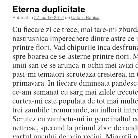
Eterna duplicitate
Publicat în
27 martie 2012
de
Catalin Banica
Cu fiecare zi ce trece, mai tare-mi zburd
nastrusnica imperechere dintre astre ce 
printre flori. Vad chipurile inca desfru
spre boarea ce se-asterne printre nori.
unui san ce se arunca-n ochii mei avizi 
pasi-mi tematori scruteaza cresterea, in 
primavara. In fiecare dimineata pandesc i
ce-am semanat cu sarg mai zilele trecute.
curtea-mi este populata de tot mai multe s
trei zambile tremurande, au inflorit intr
Scrutez cu zambetu-mi in gene inaltul c
nefiresc, sperand la primul zbor de rand
varful nucului de prin vecini. Migratii p