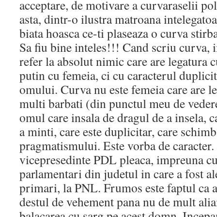
acceptare, de motivare a curvaraselii pol
asta, dintr-o ilustra matroana intelegatoa
biata hoasca ce-ti plaseaza o curva stirba
Sa fiu bine inteles!!! Cand scriu curva, 
refer la absolut nimic care are legatura c
putin cu femeia, ci cu caracterul duplicit
omului. Curva nu este femeia care are l
multi barbati (din punctul meu de vedere,
omul care insala de dragul de a insela, 
a minti, care este duplicitar, care schim
pragmatismului. Este vorba de caracter. 
vicepresedinte PDL pleaca, impreuna cu 
parlamentari din judetul in care a fost al
primari, la PNL. Frumos este faptul ca a
destul de vehement pana nu de mult alia
balacarea cu sarg pe acest domn. Incepan