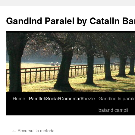
Gandind Paralel by Catalin Ba
Sari
Home
Pamflet/Social/Comentarii
Poezie
Gandind in paralel
la
batand campii
conținut
←
Recursul la metoda