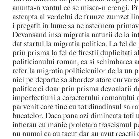
anunta-n vantul ce se misca-n crengi. P
asteapta al verdelui de frunze zumzet lin
i pregatit in lume sa ne asternem prima
Devansand insa migratia naturii de la in
dat startul la migratia politica. La fel de
prin prisma la fel de firestii duplicitati a
politicianului roman, ca si schimbarea 
refer la migratia politicienilor de la un p
nici pe departe sa abordez atare curvaras
politice ci doar prin prisma devoalarii d
imperfectiuni a caracterului romanului aj
parvenit care tine cu tot dinadinsul sa r
bucatelor. Daca pana azi dimineata toti 
infierau cu manie proletara traseismul po
nu numai ca au tacut dar au avut reactii d