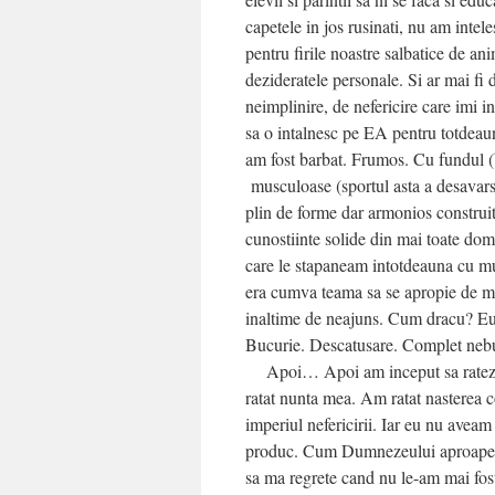
capetele in jos rusinati, nu am intel
pentru firile noastre salbatice de ani
dezideratele personale. Si ar mai fi
neimplinire, de nefericire care imi 
sa o intalnesc pe EA pentru totdeauna.
am fost barbat. Frumos. Cu fundul (b
musculoase (sportul asta a desavarsit
plin de forme dar armonios construit,
cunostiinte solide din mai toate dome
care le stapaneam intotdeauna cu mult
era cumva teama sa se apropie de mi
inaltime de neajuns. Cum dracu? E
Bucurie. Descatusare. Complet nebun
Apoi… Apoi am inceput sa ratez ev
ratat nunta mea. Am ratat nasterea c
imperiul nefericirii. Iar eu nu ave
produc. Cum Dumnezeului aproape to
sa ma regrete cand nu le-am mai fos