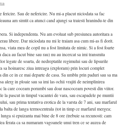
ica
 fericire. Sau de nefericire. Nu mi-a placut niciodata sa fac
tdeauna am simtit ca atunci cand ajungi sa traiesti hranindu-te din
era. Si independenta. Nu am evoluat sub presiunea autoritara a
erau libere. Dar niciodata nu mi le traiam asa cum mi-as fi dorit.
nsa, viata mea de copil nu a fost limitata de nimic. Si a fost foarte
tiu daca au facut bine sau rau) nu au incercat sa imi transmita
e lor legate de soarta, de nedreptatile regimului sau de lipsurile
era sa hoinaresc ziua intreaga (exploram) prin locuri complet
a din ce in ce mai departe de casa. Sa umblu prin paduri sau sa ma
sa alerg in ploaie sau sa imi las ochii vrajiti de neimplinirea
foc la care coceam porumbi sau doar nascoceam povesti din viitor.
le la pascut in timpul vacantei de vara, sau escapadele pe muntii
ului, sau prima tentativa erotica de la varsta de 7 ani, sau marfarul
 la balta de langa termocentrala (tot in timp ce marfarul mergea;
 lunga si epuizanta mai bine de 8 ore (trebuie sa recunosti: cam
alea ferata ca sa numaram vagoanele unui tren ce se auzea de