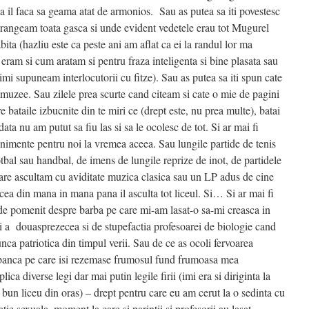
a il faca sa geama atat de armonios. Sau as putea sa iti povestesc
strangeam toata gasca si unde evident vedetele erau tot Mugurel
ta (hazliu este ca peste ani am aflat ca ei la randul lor ma
ram si cum aratam si pentru fraza inteligenta si bine plasata sau
 imi supuneam interlocutorii cu fitze). Sau as putea sa iti spun cate
 muzee. Sau zilele prea scurte cand citeam si cate o mie de pagini
e bataile izbucnite din te miri ce (drept este, nu prea multe), batai
ata nu am putut sa fiu las si sa le ocolesc de tot. Si ar mai fi
nimente pentru noi la vremea aceea. Sau lungile partide de tenis
bal sau handbal, de imens de lungile reprize de inot, de partidele
care ascultam cu aviditate muzica clasica sau un LP adus de cine
ecea din mana in mana pana il asculta tot liceul. Si… Si ar mai fi
 de pomenit despre barba pe care mi-am lasat-o sa-mi creasca in
i a douasprezecea si de stupefactia profesoarei de biologie cand
nca patriotica din timpul verii. Sau de ce as ocoli fervoarea
banca pe care isi rezemase frumosul fund frumoasa mea
ica diverse legi dar mai putin legile firii (imi era si diriginta la
i bun liceu din oras) – drept pentru care eu am cerut la o sedinta cu
catie sexuala, moment la care si parintii si profesorii au lasat