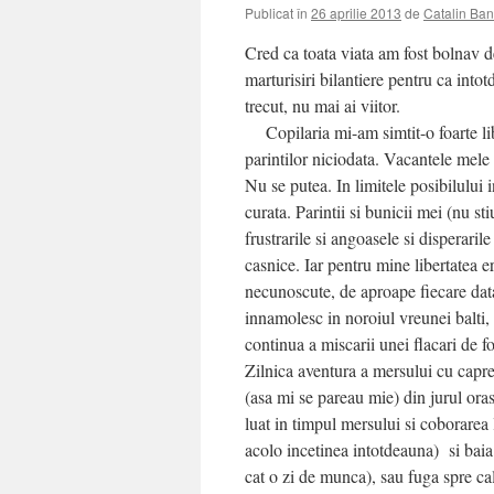
Publicat în
26 aprilie 2013
de
Catalin Ban
Cred ca toata viata am fost bolnav de
marturisiri bilantiere pentru ca into
trecut, nu mai ai viitor.
Copilaria mi-am simtit-o foarte lib
parintilor niciodata. Vacantele mele 
Nu se putea. In limitele posibilului i
curata. Parintii si bunicii mei (nu s
frustrarile si angoasele si disperaril
casnice. Iar pentru mine libertatea 
necunoscute, de aproape fiecare dat
innamolesc in noroiul vreunei balti, 
continua a miscarii unei flacari de 
Zilnica aventura a mersului cu capre
(asa mi se pareau mie) din jurul oras
luat in timpul mersului si coborarea
acolo incetinea intotdeauna) si baia
cat o zi de munca), sau fuga spre c