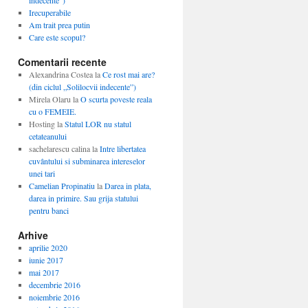
indecente”)
Irecuperabile
Am trait prea putin
Care este scopul?
Comentarii recente
Alexandrina Costea
la
Ce rost mai are?
(din ciclul „Solilocvii indecente”)
Mirela Olaru
la
O scurta poveste reala
cu o FEMEIE.
Hosting
la
Statul LOR nu statul
cetateanului
sachelarescu calina
la
Intre libertatea
cuvântului si subminarea intereselor
unei tari
Camelian Propinatiu
la
Darea in plata,
darea in primire. Sau grija statului
pentru banci
Arhive
aprilie 2020
iunie 2017
mai 2017
decembrie 2016
noiembrie 2016