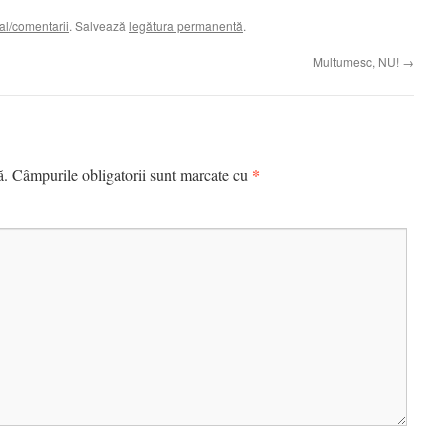
al/comentarii
. Salvează
legătura permanentă
.
Multumesc, NU!
→
*
ă.
Câmpurile obligatorii sunt marcate cu