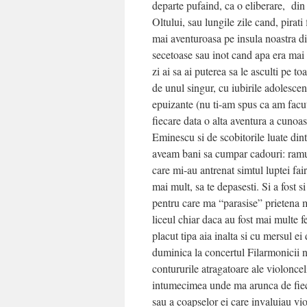
departe pufaind, ca o eliberare, din 
Oltului, sau lungile zile cand, pirati
mai aventuroasa pe insula noastra di
secetoase sau inot cand apa era mai
zi ai sa ai puterea sa le asculti pe 
de unul singur, cu iubirile adolesce
epuizante (nu ti-am spus ca am facut
fiecare data o alta aventura a cunoas
Eminescu si de scobitorile luate dint
aveam bani sa cumpar cadouri: ramur
care mi-au antrenat simtul luptei fair
mai mult, sa te depasesti. Si a fost si 
pentru care ma “parasise” prietena m
liceul chiar daca au fost mai multe f
placut tipa aia inalta si cu mersul e
duminica la concertul Filarmonicii nu
contururile atragatoare ale violoncel
intumecimea unde ma arunca de fiecar
sau a coapselor ei care invaluiau vio