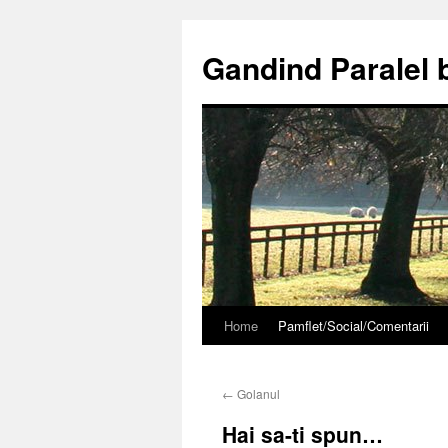
Gandind Paralel 
Home
Pamflet/Social/Comentarii
Sari
la
←
Golanul
conținut
Hai sa-ti spun…