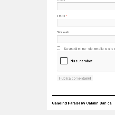
Email
*
Site web
Salvează-mi numele, emailul și site-
Gandind Paralel by Catalin Banica