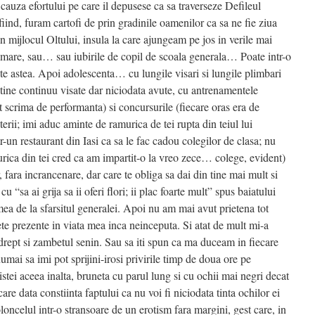
cauza efortului pe care il depusese ca sa traverseze Defileul
 fiind, furam cartofi de prin gradinile oamenilor ca sa ne fie ziua
n mijlocul Oltului, insula la care ajungeam pe jos in verile mai
 mare, sau… sau iubirile de copil de scoala generala… Poate intr-o
toate astea. Apoi adolescenta… cu lungile visari si lungile plimbari
ntine continuu visate dar niciodata avute, cu antrenamentele
 scrima de performanta) si concursurile (fiecare oras era de
terii; imi aduc aminte de ramurica de tei rupta din teiul lui
r-un restaurant din Iasi ca sa le fac cadou colegilor de clasa; nu
ica din tei cred ca am impartit-o la vreo zece… colege, evident)
, fara incrancenare, dar care te obliga sa dai din tine mai mult si
cu “sa ai grija sa ii oferi flori; ii plac foarte mult” spus baiatului
ea de la sfarsitul generalei. Apoi nu am mai avut prietena tot
ete prezente in viata mea inca neinceputa. Si atat de mult mi-a
i drept si zambetul senin. Sau sa iti spun ca ma duceam in fiecare
mai sa imi pot sprijini-irosi privirile timp de doua ore pe
istei aceea inalta, bruneta cu parul lung si cu ochii mai negri decat
e data constiinta faptului ca nu voi fi niciodata tinta ochilor ei
loncelul intr-o stransoare de un erotism fara margini, gest care, in