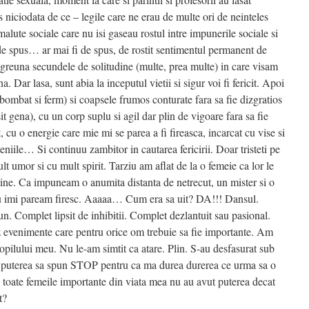
es niciodata de ce – legile care ne erau de multe ori de neinteles
malute sociale care nu isi gaseau rostul intre impunerile sociale si
 de spus… ar mai fi de spus, de rostit sentimentul permanent de
ingreuna secundele de solitudine (multe, prea multe) in care visam
 Dar lasa, sunt abia la inceputul vietii si sigur voi fi fericit. Apoi
ombat si ferm) si coapsele frumos conturate fara sa fie dizgratios
 gena), cu un corp suplu si agil dar plin de vigoare fara sa fie
 cu o energie care mie mi se parea a fi fireasca, incarcat cu vise si
niile… Si continuu zambitor in cautarea fericirii. Doar tristeti pe
 umor si cu mult spirit. Tarziu am aflat de la o femeie ca lor le
ne. Ca impuneam o anumita distanta de netrecut, un mister si o
u imi paream firesc. Aaaaa… Cum era sa uit? DA!!! Dansul.
. Complet lipsit de inhibitii. Complet dezlantuit sau pasional.
enimente care pentru orice om trebuie sa fie importante. Am
opilului meu. Nu le-am simtit ca atare. Plin. S-au desfasurat sub
am puterea sa spun STOP pentru ca ma durea durerea ce urma sa o
ate femeile importante din viata mea nu au avut puterea decat
t?