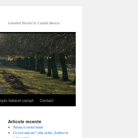
Gandind Paralel by Catalin Banica
simplu batand campii
Contact
Articole recente
Turma si restul lumii
Ce rost mai are? (din ciclul „Solilocvii