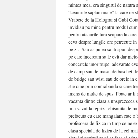
mintea mea, era singurul de natura s
“ceaiurile saptamanale” la care ne 
Vrabete de la Holograf si Gabi Cotabi
invidiau pe mine pentru modul cum e
pentru atacurile fara scapare la care
ceva despre lungile ore petrecute in
pe zi. Sau as putea sa iti spun despr
pe care incercam sa le evit dar niciod
concertele unor trupe, adevarate eve
de camp sau de masa, de baschet, fot
de bridge sau wist, sau de orele in 
stie cine prin contrabanda si care tr
imens de multe de spus. Poate ar fi
vacanta dintre clasa a unsprezecea s
m-a vazut la repriza obisnuita de mu
prefacuta cu care mangaiam cate o 
profesoara de fizica in timp ce ne expl
clasa speciala de fizica de la cel ma
elevii si parintii sa ni se faca si edu