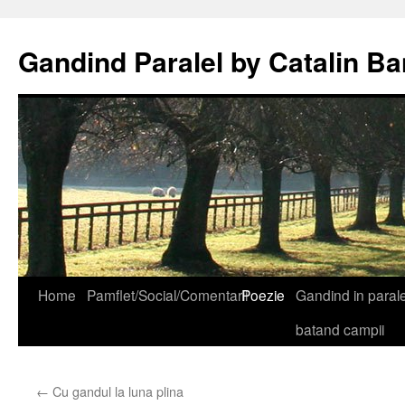
Gandind Paralel by Catalin Ba
Sari
Home
Pamflet/Social/Comentarii
Poezie
Gandind in paralel
la
batand campii
conținut
←
Cu gandul la luna plina