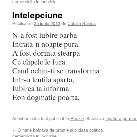
nemernicita in ipocrizie
Intelepciune
Publicat în
25 iunie 2013
de
Catalin Banica
N-a fost iubire oarba
Intrata-n noapte pura.
A fost dorinta stearpa
Ce clipele le fura.
Cand ochiu-ti se transforma
Intr-o lentila sparta,
Iubirea ta informa
Eon dogmatic poarta.
Acest articol a fost publicat în
Poezie
. Salvează
legătura perma
←
O natie bolnava de prostie si o clasa politica
nemernicita in ipocrizie