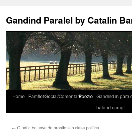
Gandind Paralel by Catalin Ba
Sari
Home
Pamflet/Social/Comentarii
Poezie
Gandind in paralel
la
batand campii
conținut
←
O natie bolnava de prostie si o clasa politica