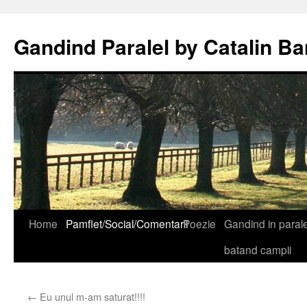
Gandind Paralel by Catalin Ba
Sari
Home
Pamflet/Social/Comentarii
Poezie
Gandind in paralel
la
batand campii
conținut
←
Eu unul m-am saturat!!!!