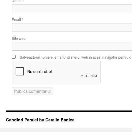
Nume
*
Email
*
Site web
Salvează-mi numele, emailul și site-ul web în acest navigator pentru d
Gandind Paralel by Catalin Banica