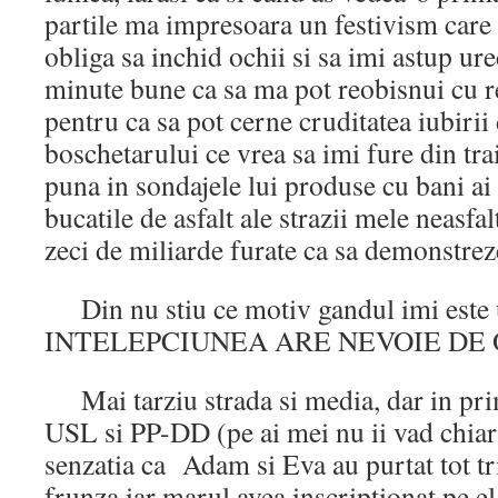
partile ma impresoara un festivism care
obliga sa inchid ochii si sa imi astup ur
minute bune ca sa ma pot reobisnui cu r
pentru ca sa pot cerne cruditatea iubiri
boschetarului ce vrea sa imi fure din trai
puna in sondajele lui produse cu bani ai 
bucatile de asfalt ale strazii mele neasfal
zeci de miliarde furate ca sa demonstreze
Din nu stiu ce motiv gandul imi este 
INTELEPCIUNEA ARE NEVOIE DE
Mai tarziu strada si media, dar in prim
USL si PP-DD (pe ai mei nu ii vad chia
senzatia ca Adam si Eva au purtat tot tr
frunza iar marul avea inscriptionat pe 