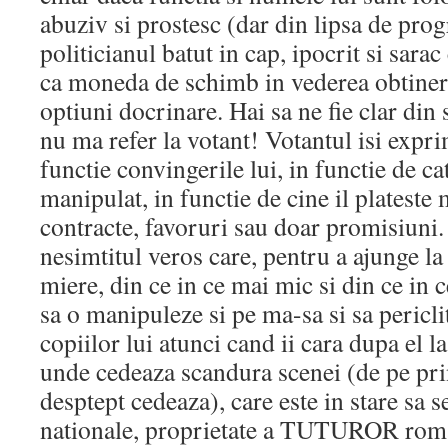
abuziv si prostesc (dar din lipsa de pro
politicianul batut in cap, ipocrit si sara
ca moneda de schimb in vederea obtineri
optiuni docrinare. Hai sa ne fie clar din 
nu ma refer la votant! Votantul isi expr
functie convingerile lui, in functie de ca
manipulat, in functie de cine il plateste 
contracte, favoruri sau doar promisiuni.
nesimtitul veros care, pentru a ajunge l
miere, din ce in ce mai mic si din ce in ce
sa o manipuleze si pe ma-sa si sa pericli
copiilor lui atunci cand ii cara dupa el la
unde cedeaza scandura scenei (de pe pri
desptept cedeaza), care este in stare sa 
nationale, proprietate a TUTUROR roman