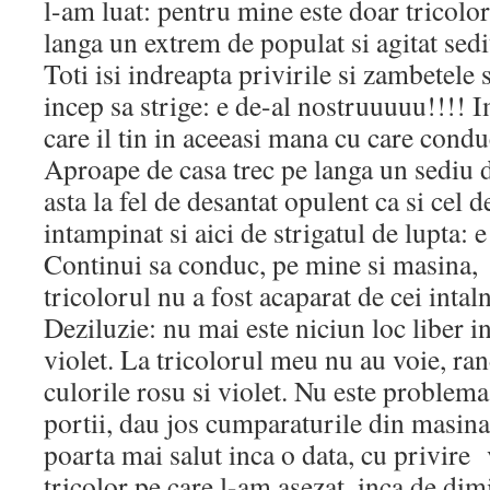
l-am luat: pentru mine este doar tricolo
langa un extrem de populat si agitat se
Toti isi indreapta privirile si zambetele
incep sa strige: e de-al nostruuuuu!!!! I
care il tin in aceeasi mana cu care condu
Aproape de casa trec pe langa un sediu
asta la fel de desantat opulent ca si cel d
intampinat si aici de strigatul de lupta:
Continui sa conduc, pe mine si masina,
tricolorul nu a fost acaparat de cei intal
Deziluzie: nu mai este niciun loc liber 
violet. La tricolorul meu nu au voie, ran
culorile rosu si violet. Nu este proble
portii, dau jos cumparaturile din masina 
poarta mai salut inca o data, cu privire
tricolor pe care l-am asezat, inca de dimi