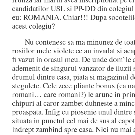
candidatilor USL si PP-DD din colegiul d
eu: ROMANIA. Chiar!!! Dupa socotelile 
acest colegiu?
Nu contenesc sa ma minunez de toata 
rosiilor mele violete ce au invadat si aca
fi vazut in orasul meu. De unde dom`le a
ademenit de singurul vanzator de iluzii si
drumul dintre casa, piata si magazinul d
stegulete. Cele zece pliante bonus (ca na
romani… care romani?) le arunc in prim
chipuri al caror zambet duhneste a minc
proaspata. Infig cu piosenie unul dintre 
situata in punctul cel mai de sus al capo
indrept zambind spre casa. Nici nu mai 