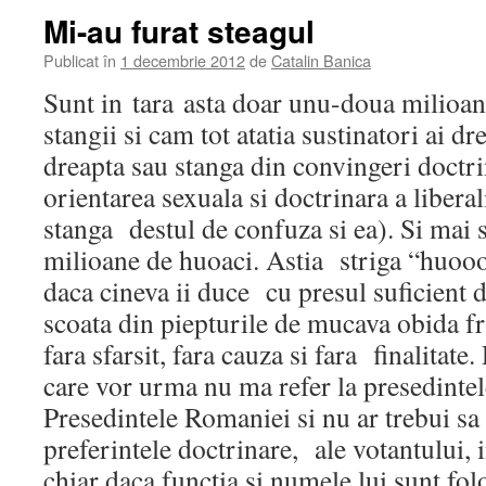
Mi-au furat steagul
Publicat în
1 decembrie 2012
de
Catalin Banica
Sunt in tara asta doar unu-doua milioane
stangii si cam tot atatia sustinatori ai dr
dreapta sau stanga din convingeri doctrin
orientarea sexuala si doctrinara a liberali
stanga destul de confuza si ea). Si mai 
milioane de huoaci. Astia striga “huooo
daca cineva ii duce cu presul suficient d
scoata din piepturile de mucava obida fru
fara sfarsit, fara cauza si fara finalitate.
care vor urma nu ma refer la presedintel
Presedintele Romaniei si nu ar trebui sa 
preferintele doctrinare, ale votantului, 
chiar daca functia si numele lui sunt fol