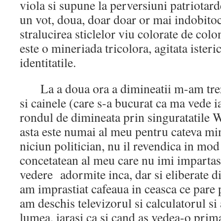
viola si supune la perversiuni patriotar
un vot, doua, doar doar or mai indobitoc
stralucirea sticlelor viu colorate de colo
este o mineriada tricolora, agitata isteri
identitatile.
La a doua ora a dimineatii m-am trezi
si cainele (care s-a bucurat ca ma vede i
rondul de dimineata prin singuratatile
asta este numai al meu pentru cateva min
niciun politician, nu il revendica in mo
concetatean al meu care nu imi impartas
vedere adormite inca, dar si eliberate di
am imprastiat cafeaua in ceasca ce pare p
am deschis televizorul si calculatorul si
lumea, iarasi ca si cand as vedea-o prim