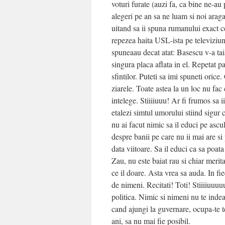
voturi furate (auzi fa, ca bine ne-au
alegeri pe an sa ne luam si noi arag
uitand sa ii spuna rumanului exact ce
repezea haita USL-ista pe televiziuni 
spuneaau decat atat: Basescu v-a tai
singura placa aflata in el. Repetat pa
sfintilor. Puteti sa imi spuneti orice
ziarele. Toate astea la un loc nu fac
intelege. Stiiiiuuu! Ar fi frumos sa ii
etalezi simtul umorului stiind sigur ca
nu ai facut nimic sa il educi pe ascu
despre banii pe care nu ii mai are si
data viitoare. Sa il educi ca sa poata
Zau, nu este baiat rau si chiar merit
ce il doare. Asta vrea sa auda. In fie
de nimeni. Recitati! Toti! Stiiiiuuuu
politica. Nimic si nimeni nu te inde
cand ajungi la guvernare, ocupa-te t
ani, sa nu mai fie posibil.