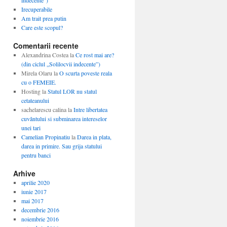
indecente”)
Irecuperabile
Am trait prea putin
Care este scopul?
Comentarii recente
Alexandrina Costea
la
Ce rost mai are?
(din ciclul „Solilocvii indecente”)
Mirela Olaru
la
O scurta poveste reala
cu o FEMEIE.
Hosting
la
Statul LOR nu statul
cetateanului
sachelarescu calina
la
Intre libertatea
cuvântului si subminarea intereselor
unei tari
Camelian Propinatiu
la
Darea in plata,
darea in primire. Sau grija statului
pentru banci
Arhive
aprilie 2020
iunie 2017
mai 2017
decembrie 2016
noiembrie 2016