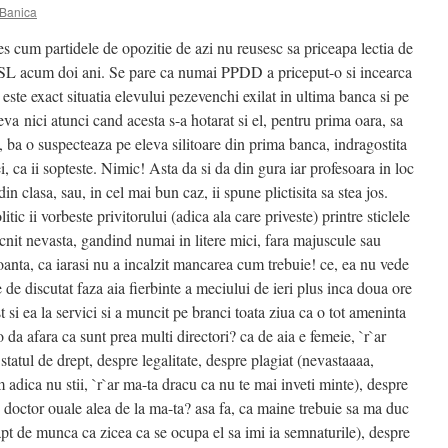
 Banica
s cum partidele de opozitie de azi nu reusesc sa priceapa lectia de
USL acum doi ani. Se pare ca numai PPDD a priceput-o si incearca
 este exact situatia elevului pezevenchi exilat in ultima banca si pe
va nici atunci cand acesta s-a hotarat si el, pentru prima oara, sa
ca, ba o suspecteaza pe eleva silitoare din prima banca, indragostita
i, ca ii sopteste. Nimic! Asta da si da din gura iar profesoara in loc
 din clasa, sau, in cel mai bun caz, ii spune plictisita sa stea jos.
itic ii vorbeste privitorului (adica ala care priveste) printre sticlele
pocnit nevasta, gandind numai in litere mici, fara majuscule sau
oanta, ca iarasi nu a incalzit mancarea cum trebuie! ce, ea nu vede
de discutat faza aia fierbinte a meciului de ieri plus inca doua ore
t si ea la servici si a muncit pe branci toata ziua ca o tot ameninta
 da afara ca sunt prea multi directori? ca de aia e femeie, `r`ar
tatul de drept, despre legalitate, despre plagiat (nevastaaaa,
 adica nu stii, `r`ar ma-ta dracu ca nu te mai inveti minte), despre
` doctor ouale alea de la ma-ta? asa fa, ca maine trebuie sa ma duc
 apt de munca ca zicea ca se ocupa el sa imi ia semnaturile), despre