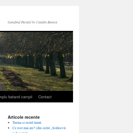
Gandind Paralel by Catalin Banica
simplu batand campii
Contact
Articole recente
Turma si restul lumii
Ce rost mai are? (din ciclul „Solilocvii