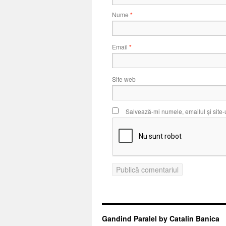
Nume
*
Email
*
Site web
Salvează-mi numele, emailul și site-
Gandind Paralel by Catalin Banica