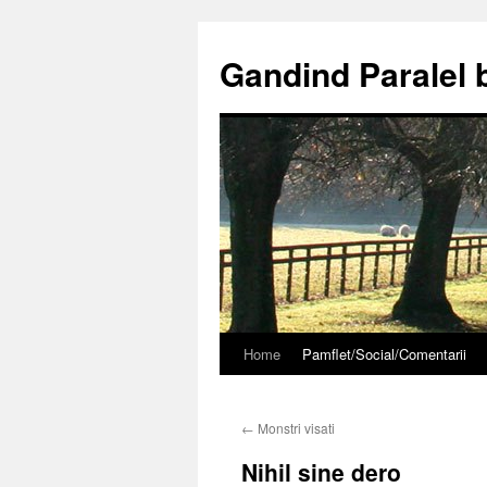
Gandind Paralel 
Home
Pamflet/Social/Comentarii
Sari
la
←
Monstri visati
conținut
Nihil sine dero