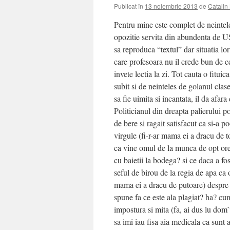
Publicat în
13 noiembrie 2013
de
Catalin
Pentru mine este complet de neintele
opozitie servita din abundenta de 
sa reproduca “textul” dar situatia lor
care profesoara nu il crede bun de ce
invete lectia la zi. Tot cauta o fitui
subit si de neinteles de golanul clase
sa fie uimita si incantata, il da afara
Politicianul din dreapta palierului pol
de bere si ragait satisfacut ca si-a 
virgule (fi-r-ar mama ei a dracu de t
ca vine omul de la munca de opt ore 
cu baietii la bodega? si ce daca a fos
seful de birou de la regia de apa ca o
mama ei a dracu de putoare) despre s
spune fa ce este ala plagiat? ha? cum
impostura si mita (fa, ai dus lu dom
sa imi iau fisa aia medicala ca sunt