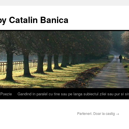
by Catalin Banica
Poezie
Gandind in paralel cu tine sau pe langa subiectul zilei sau pur si 
Parteneri. Doar la castig
→