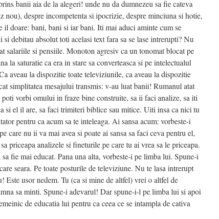
 prins banii aia de la alegeri! unde nu da dumnezeu sa fie cateva
az nou), despre incompetenta si ipocrizie, despre minciuna si hotie,
 il doare: bani, bani si iar bani. Iti mai aduci aminte cum se
si debitau absolut toti acelasi text fara sa se lase intrerupti? Nu
at salariile si pensiile. Monoton agresiv ca un tonomat blocat pe
na la saturatie ca era in stare sa converteasca si pe intelectualul
. Ca aveau la dispozitie toate televiziunile, ca aveau la dispozitie
 cat simplitatea mesajului transmis: v-au luat banii! Rumanul atat
 poti vorbi omului in fraze bine construite, sa ii faci analize, sa iti
 si el il are, sa faci trimiteri biblice sau mitice. Uiti insa ca nici tu
ltator pentru ca acum sa te inteleaga. Ai sansa acum: vorbeste-i
 pe care nu ii va mai avea si poate ai sansa sa faci ceva pentru el,
 sa priceapa analizele si fineturile pe care tu ai vrea sa le priceapa.
a sa fie mai educat. Pana una alta, vorbeste-i pe limba lui. Spune-i
care seara. Pe toate posturile de televiziune. Nu te lasa intrerupt
u! Este usor nedem. Tu (ca si mine de altfel) vrei o altfel de
amna sa minti. Spune-i adevarul! Dar spune-i-l pe limba lui si apoi
emeinic de educatia lui pentru ca ceea ce se intampla de cativa