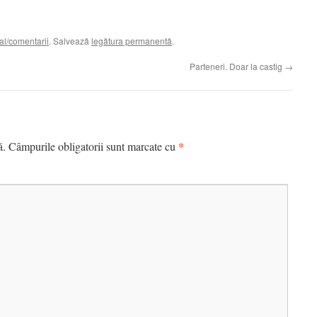
al/comentarii
. Salvează
legătura permanentă
.
Parteneri. Doar la castig
→
*
ă.
Câmpurile obligatorii sunt marcate cu