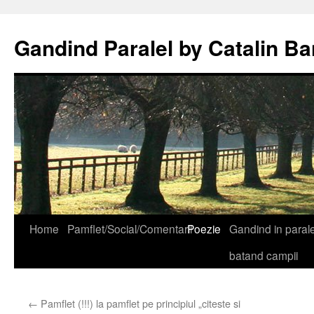
Gandind Paralel by Catalin Ba
Sari
Home
Pamflet/Social/Comentarii
Poezie
Gandind in paralel
la
batand campii
conținut
←
Pamflet (!!!) la pamflet pe principiul „citeste si