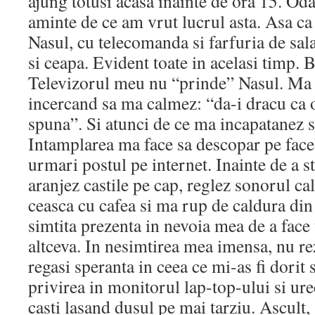
ajung totusi acasa inainte de ora 15. Od
aminte de ce am vrut lucrul asta. Asa ca
Nasul, cu telecomanda si farfuria de salat
si ceapa. Evident toate in acelasi timp. 
Televizorul meu nu “prinde” Nasul. Ma 
incercand sa ma calmez: “da-i dracu ca 
spuna”. Si atunci de ce ma incapatanez s
Intamplarea ma face sa descopar pe face
urmari postul pe internet. Inainte de a
aranjez castile pe cap, reglez sonorul c
ceasca cu cafea si ma rup de caldura din 
simtita prezenta in nevoia mea de a face
altceva. In nesimtirea mea imensa, nu rez
regasi speranta in ceea ce mi-as fi dorit 
privirea in monitorul lap-top-ului si ure
casti lasand dusul pe mai tarziu. Ascult