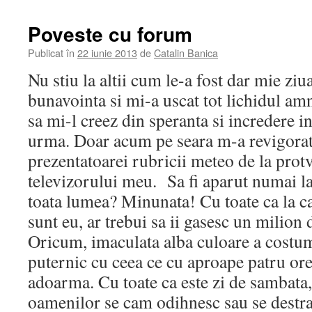
Poveste cu forum
Publicat în
22 iunie 2013
de
Catalin Banica
Nu stiu la altii cum le-a fost dar mie ziu
bunavointa si mi-a uscat tot lichidul amn
sa mi-l creez din speranta si incredere i
urma. Doar acum pe seara m-a revigorat
prezentatoarei rubricii meteo de la protv
televizorului meu. Sa fi aparut numai l
toata lumea? Minunata! Cu toate ca la c
sunt eu, ar trebui sa ii gasesc un milion 
Oricum, imaculata alba culoare a costuma
puternic cu ceea ce cu aproape patru ore
adoarma. Cu toate ca este zi de sambata, 
oamenilor se cam odihnesc sau se destra