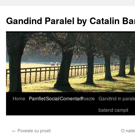
Gandind Paralel by Catalin Ba
Sari
Home
Pamflet/Social/Comentarii
Poezie
Gandind in paralel
la
batand campii
conținut
←
Poveste cu prosti
O natie