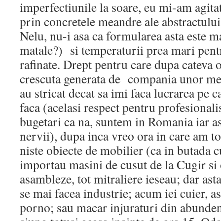
imperfectiunile la soare, eu mi-am agitat
prin concretele meandre ale abstractului
Nelu, nu-i asa ca formularea asta este m
matale?) si temperaturii prea mari pent
rafinate. Drept pentru care dupa cateva 
crescuta generata de compania unor mes
au stricat decat sa imi faca lucrarea pe 
faca (acelasi respect pentru profesionalis
bugetari ca na, suntem in Romania iar a
nervii), dupa inca vreo ora in care am t
niste obiecte de mobilier (ca in butada c
importau masini de cusut de la Cugir si
asambleze, tot mitraliere ieseau; dar ast
se mai facea industrie; acum iei cuier, 
porno; sau macar injuraturi din abunden