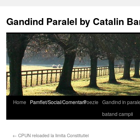
Gandind Paralel by Catalin Ba
Sari
Home
Pamflet/Social/Comentarii
Poezie
Gandind in paralel
la
batand campii
conținut
←
CPUN reloaded la limita Constitutiei