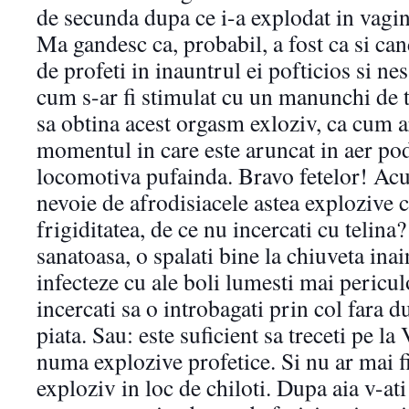
de secunda dupa ce i-a explodat in vagin
Ma gandesc ca, probabil, a fost ca si cand
de profeti in inauntrul ei pofticios si nesa
cum s-ar fi stimulat cu un manunchi de 
sa obtina acest orgasm exloziv, ca cum ar
momentul in care este aruncat in aer pod
locomotiva pufainda. Bravo fetelor! Acu 
nevoie de afrodisiacele astea explozive ca
frigiditatea, de ce nu incercati cu telina?
sanatoasa, o spalati bine la chiuveta inai
infecteze cu ale boli lumesti mai pericul
incercati sa o introbagati prin col fara 
piata. Sau: este suficient sa treceti pe la 
numa explozive profetice. Si nu ar mai fi
exploziv in loc de chiloti. Dupa aia v-ati