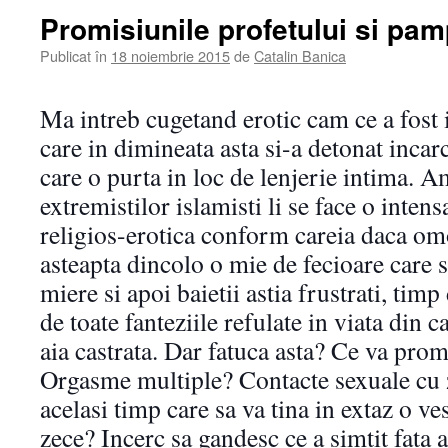
Promisiunile profetului si pam
Publicat în
18 noiembrie 2015
de
Catalin Banica
Ma intreb cugetand erotic cam ce a fost i
care in dimineata asta si-a detonat incar
care o purta in loc de lenjerie intima. A
extremistilor islamisti li se face o inten
religios-erotica conform careia daca omo
asteapta dincolo o mie de fecioare care s
miere si apoi baietii astia frustrati, timp
de toate fanteziile refulate in viata din 
aia castrata. Dar fatuca asta? Ce va promi
Orgasme multiple? Contacte sexuale cu z
acelasi timp care sa va tina in extaz o v
zece? Incerc sa gandesc ce a simtit fata 