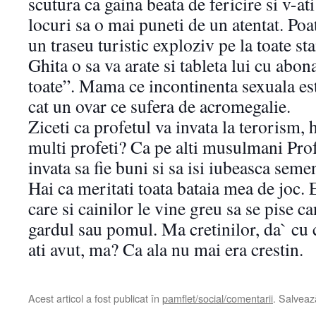
scutura ca gaina beata de fericire si v-at
locuri sa o mai puneti de un atentat. Poat
un traseu turistic exploziv pe la toate st
Ghita o sa va arate si tableta lui cu abo
toate”. Mama ce incontinenta sexuala est
cat un ovar ce sufera de acromegalie.
Ziceti ca profetul va invata la terorism,
multi profeti? Ca pe alti musulmani Profe
invata sa fie buni si sa isi iubeasca semen
Hai ca meritati toata bataia mea de joc. Er
care si cainilor le vine greu sa se pise c
gardul sau pomul. Ma cretinilor, da` cu c
ati avut, ma? Ca ala nu mai era crestin.
Acest articol a fost publicat în
pamflet/social/comentarii
. Salvea