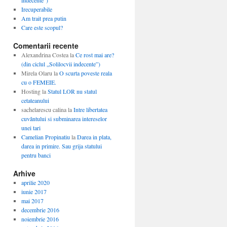
indecente”)
Irecuperabile
Am trait prea putin
Care este scopul?
Comentarii recente
Alexandrina Costea
la
Ce rost mai are?
(din ciclul „Solilocvii indecente”)
Mirela Olaru
la
O scurta poveste reala
cu o FEMEIE.
Hosting
la
Statul LOR nu statul
cetateanului
sachelarescu calina
la
Intre libertatea
cuvântului si subminarea intereselor
unei tari
Camelian Propinatiu
la
Darea in plata,
darea in primire. Sau grija statului
pentru banci
Arhive
aprilie 2020
iunie 2017
mai 2017
decembrie 2016
noiembrie 2016