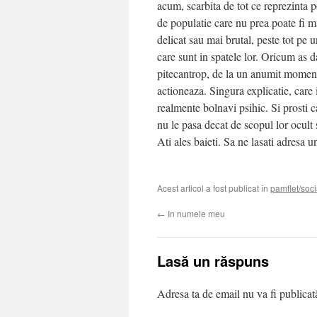
acum, scarbita de tot ce reprezinta po
de populatie care nu prea poate fi m
delicat sau mai brutal, peste tot pe u
care sunt in spatele lor. Oricum as 
pitecantrop, de la un anumit moment i
actioneaza. Singura explicatie, care 
realmente bolnavi psihic. Si prosti c
nu le pasa decat de scopul lor ocult 
Ati ales baieti. Sa ne lasati adresa u
Acest articol a fost publicat în
pamflet/soci
←
In numele meu
Lasă un răspuns
Adresa ta de email nu va fi publicat