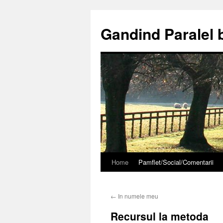
Gandind Paralel 
Home
Pamflet/Social/Comentarii
Sari
la
←
In numele meu
conținut
Recursul la metoda