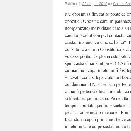
Publicat în
22 august 2012
de
Catalin Ba
Nu obosim sa fim cat se poate de or
opozitiei. Opozitie care, in parantez
neorganizate) individuale care s-au sa
care au pierdut complet contactul cu 
exista. Si atunci cu cine se bat ei? P
constituire a Curtii Constitutional
voteaza politic, ca ploaia este poli
spun: astia chiar sunt prosti!!! Ar fi
cu mai mult cap. Si totul ar fi fost 
vinovatii certe si legale ale lui Base
condammanul Nastase, sau pe Fenech
o mai fi pe teava? Inca am dubii ca 
si libertatea pentru astia. Pe de alta 
tempo suportabil pentru societate si 
pe astia ci pe inca o mie ca ei. Prin 
facandu-i scapati prin cine stie ce c
in felul in care au procedat, nu au f