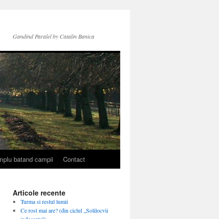
Gandind Paralel by Catalin Banica
simplu batand campii
Contact
Articole recente
Turma si restul lumii
Ce rost mai are? (din ciclul „Solilocvii