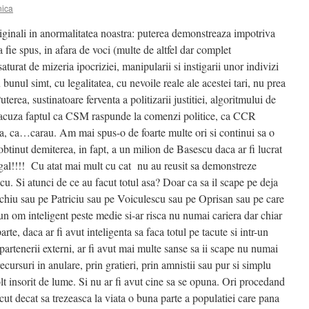
nica
iginali in anormalitatea noastra: puterea demonstreaza impotriva
a fie spus, in afara de voci (multe de altfel dar complet
turat de mizeria ipocriziei, manipularii si instigarii unor indivizi
bunul simt, cu legalitatea, cu nevoile reale ale acestei tari, nu prea
uterea, sustinatoare ferventa a politizarii justitiei, algoritmului de
e, acuza faptul ca CSM raspunde la comenzi politice, ca CCR
tica, ca…carau. Am mai spus-o de foarte multe ori si continui sa o
 obtinut demiterea, in fapt, a un milion de Basescu daca ar fi lucrat
legal!!!! Cu atat mai mult cu cat nu au reusit sa demonstreze
scu. Si atunci de ce au facut totul asa? Doar ca sa il scape pe deja
iu sau pe Patriciu sau pe Voiculescu sau pe Oprisan sau pe care
un om inteligent peste medie si-ar risca nu numai cariera dar chiar
parte, daca ar fi avut inteligenta sa faca totul pe tacute si intr-un
partenerii externi, ar fi avut mai multe sanse sa ii scape nu numai
recursuri in anulare, prin gratieri, prin amnistii sau pur si simplu
olt insorit de lume. Si nu ar fi avut cine sa se opuna. Ori procedand
acut decat sa trezeasca la viata o buna parte a populatiei care pana