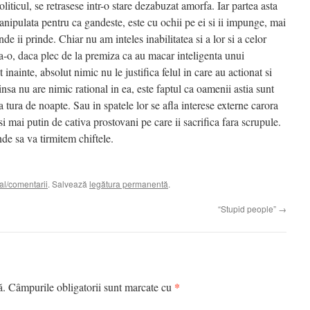
liticul, se retrasese intr-o stare dezabuzat amorfa. Iar partea asta
anipulata pentru ca gandeste, este cu ochii pe ei si ii impunge, mai
nde ii prinde. Chiar nu am inteles inabilitatea si a lor si a celor
da-o, daca plec de la premiza ca au macar inteligenta unui
nainte, absolut nimic nu le justifica felul in care au actionat si
insa nu are nimic rational in ea, este faptul ca oamenii astia sunt
a tura de noapte. Sau in spatele lor se afla interese externe carora
si mai putin de cativa prostovani pe care ii sacrifica fara scrupule.
nde sa va tirmitem chiftele.
al/comentarii
. Salvează
legătura permanentă
.
“Stupid people”
→
*
ă.
Câmpurile obligatorii sunt marcate cu