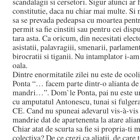
scandalagii si cersetori. Sigur atunci ar f
constitutie, daca nu chiar mai multe. Si n
sa se prevada pedeapsa cu moartea pentru 
permit sa fie cinstiti sau pentru cei dis
tara asta. Ca oricum, din necesitati elect
asistatii, palavragiii, smenarii, parlament
birocratii si tiganii. Nu intamplator i-am
oala.
Dintre enormitatile zilei nu este de ocol
Ponta “… facem parte dintr-o alianta de
mandri…”. Dom`le Ponta, pai nu este u
cu amputatul Antonescu, tunai si fulge
CE. Cand nu spuneai adevarul vis-à-vis
mandrie dat de apartenenta la atare ali
Chiar atat de scurta sa fie si propria-t
colectiva? De ce crezi ca aliatii, de care 