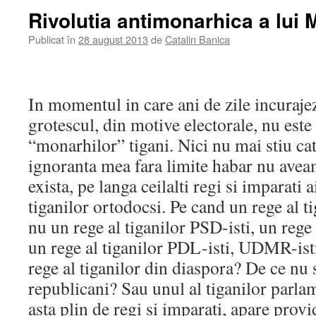
Rivolutia antimonarhica a lui 
Publicat în
28 august 2013
de
Catalin Banica
In momentul in care ani de zile incuraje
grotescul, din motive electorale, nu est
“monarhilor” tigani. Nici nu mai stiu cat
ignoranta mea fara limite habar nu avea
exista, pe langa ceilalti regi si imparati a
tiganilor ortodocsi. Pe cand un rege al ti
nu un rege al tiganilor PSD-isti, un rege 
un rege al tiganilor PDL-isti, UDMR-ist
rege al tiganilor din diaspora? De ce nu s
republicani? Sau unul al tiganilor parlam
asta plin de regi si imparati, apare prov