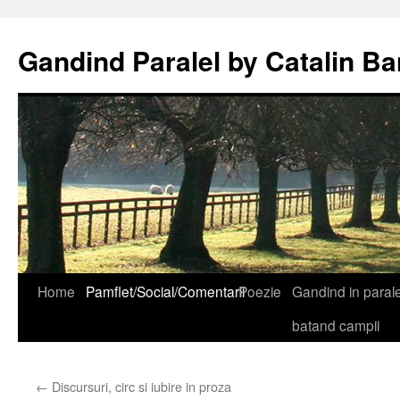
Gandind Paralel by Catalin Ba
Sari
Home
Pamflet/Social/Comentarii
Poezie
Gandind in paralel
la
batand campii
conținut
←
Discursuri, circ si iubire in proza