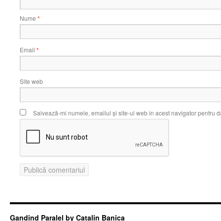
Nume
*
Email
*
Site web
Salvează-mi numele, emailul și site-ul web în acest navigator pentru d
Gandind Paralel by Catalin Banica