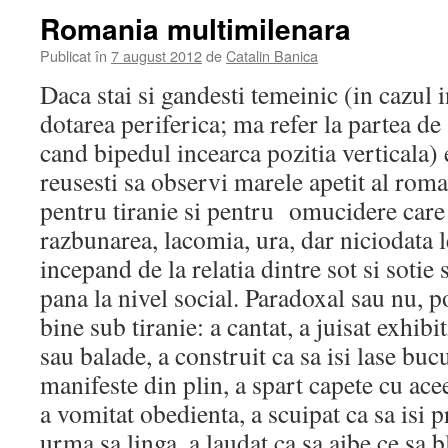
Romania multimilenara
Publicat în
7 august 2012
de
Catalin Banica
Daca stai si gandesti temeinic (in cazul in
dotarea periferica; ma refer la partea de
cand bipedul incearca pozitia verticala) 
reusesti sa observi marele apetit al roma
pentru tiranie si pentru omucidere care 
razbunarea, lacomia, ura, dar niciodata 
incepand de la relatia dintre sot si sotie 
pana la nivel social. Paradoxal sau nu, p
bine sub tiranie: a cantat, a juisat exhib
sau balade, a construit ca sa isi lase bu
manifeste din plin, a spart capete cu ace
a vomitat obedienta, a scuipat ca sa isi 
urma sa linga, a laudat ca sa aibe ce sa b