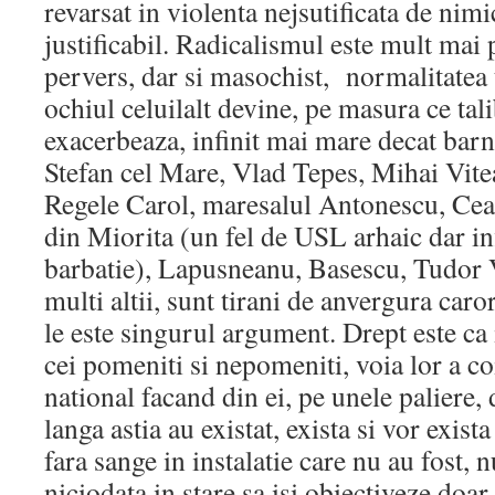
revarsat in violenta nejsutificata de nimi
justificabil. Radicalismul este mult mai 
pervers, dar si masochist, normalitatea t
ochiul celuilalt devine, pe masura ce tal
exacerbeaza, infinit mai mare decat barn
Stefan cel Mare, Vlad Tepes, Mihai Vit
Regele Carol, maresalul Antonescu, Ceau
din Miorita (un fel de USL arhaic dar in
barbatie), Lapusneanu, Basescu, Tudor 
multi altii, sunt tirani de anvergura car
le este singurul argument. Drept este ca
cei pomeniti si nepomeniti, voia lor a co
national facand din ei, pe unele paliere,
langa astia au existat, exista si vor exist
fara sange in instalatie care nu au fost, n
niciodata in stare sa isi obiectiveze doar