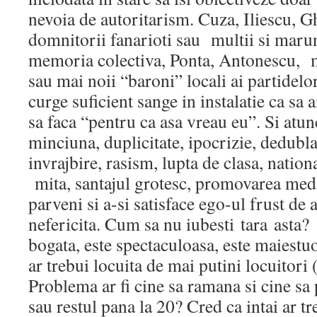
nevoia de autoritarism. Cuza, Iliescu, 
domnitorii fanarioti sau multii si marun
memoria colectiva, Ponta, Antonescu, m
sau mai noii “baroni” locali ai partidelor
curge suficient sange in instalatie ca sa 
sa faca “pentru ca asa vreau eu”. Si atun
minciuna, duplicitate, ipocrizie, dedublar
invrajbire, rasism, lupta de clasa, nation
mita, santajul grotesc, promovarea med
parveni si a-si satisface ego-ul frust de 
nefericita. Cum sa nu iubesti tara asta?
bogata, este spectaculoasa, este maiestuoa
ar trebui locuita de mai putini locuitori 
Problema ar fi cine sa ramana si cine sa
sau restul pana la 20? Cred ca intai ar t