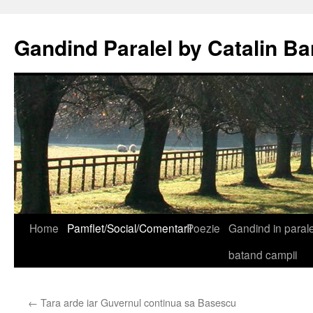
Gandind Paralel by Catalin Ba
Sari
Home
Pamflet/Social/Comentarii
Poezie
Gandind in paralel
la
batand campii
conținut
←
Tara arde iar Guvernul continua sa Basescu