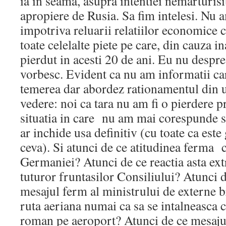
ia in seama, asupra intentiei nemarturis
apropiere de Rusia. Sa fim intelesi. Nu 
impotriva reluarii relatiilor economice 
toate celelalte piete pe care, din cauza in
pierdut in acesti 20 de ani. Eu nu despr
vorbesc. Evident ca nu am informatii car
temerea dar abordez rationamentul din 
vedere: noi ca tara nu am fi o pierdere 
situatia in care nu am mai corespunde st
ar inchide usa definitiv (cu toate ca est
ceva). Si atunci de ce atitudinea ferma 
Germaniei? Atunci de ce reactia asta ext
tuturor fruntasilor Consiliului? Atunci d
mesajul ferm al ministrului de externe b
ruta aeriana numai ca sa se intalneasca 
roman pe aeroport? Atunci de ce mesaju