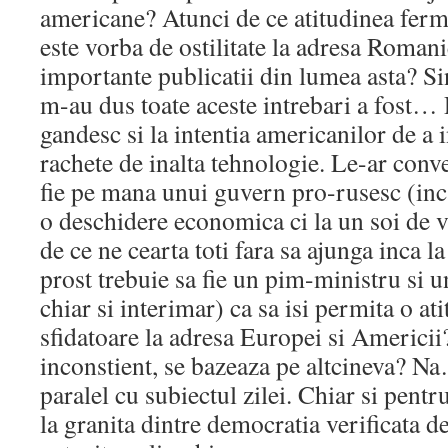
americane? Atunci de ce atitudinea ferma
este vorba de ostilitate la adresa Romani
importante publicatii din lumea asta? Si
m-au dus toate aceste intrebari a fost
gandesc si la intentia americanilor de a i
rachete de inalta tehnologie. Le-ar conve
fie pe mana unui guvern pro-rusesc (inca
o deschidere economica ci la un soi de va
de ce ne cearta toti fara sa ajunga inca la
prost trebuie sa fie un pim-ministru si un
chiar si interimar) ca sa isi permita o at
sfidatoare la adresa Europei si Americii
inconstient, se bazeaza pe altcineva? N
paralel cu subiectul zilei. Chiar si pent
la granita dintre democratia verificata d