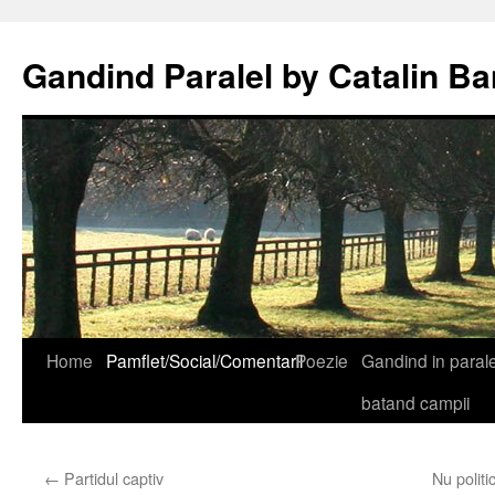
Gandind Paralel by Catalin Ba
Sari
Home
Pamflet/Social/Comentarii
Poezie
Gandind in paralel
la
batand campii
conținut
←
Partidul captiv
Nu politi