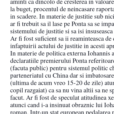
aminti ca dincolo de cresterea in valoare
la buget, procentul de neincasare raporta
in scadere. In materie de justitie sub n
ar fi trebuit sa il lase pe Ponta sa se im
sistemului de justitie si sa isi insuseasca
Ar fi fost suficient sa ii reaminteasca de
infaptuirii actului de justitie in acesti ap
In materie de politica externa Iohannis a
declaratiile premierului Ponta referitoa
(facuta public) pentru sistemul politic ch
parteneriatul cu China dar si imbatosare
(ultima de acum vreo 15-20 de zile) atu
copil razgaiat) ca sa nu vina altii sa ne
facut. Ar fi fost de speculat atitudinea x
atunci cand i-a insinuat obraznic lui Ioh
roman. Intr-un stat european pedalarea p