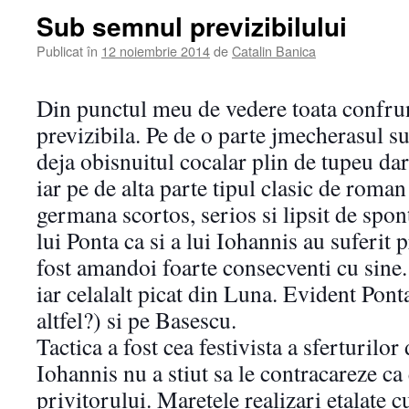
Sub semnul previzibilului
Publicat în
12 noiembrie 2014
de
Catalin Banica
Din punctul meu de vedere toata confrun
previzibila. Pe de o parte jmecherasul sup
deja obisnuitul cocalar plin de tupeu dar 
iar pe de alta parte tipul clasic de roman
germana scortos, serios si lipsit de spo
lui Ponta ca si a lui Iohannis au suferit p
fost amandoi foarte consecventi cu sine
iar celalalt picat din Luna. Evident Pont
altfel?) si pe Basescu.
Tactica a fost cea festivista a sferturilor
Iohannis nu a stiut sa le contracareze ca 
privitorului. Maretele realizari etalate c