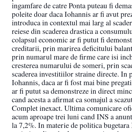
ingamfare de catre Ponta puteau fi dema
poleite doar daca Iohannis ar fi avut prez
introduca in contextul mai larg al scaderi
reiese din scaderea drastica a consumului
colapsul economic ar fi putut fi demonst
creditarii, prin marirea deficitului balant
prin numarul mare de firme care isi inch
cresterea numarului de someri, prin scade
scaderea investitiilor straine directe. In 
Iohannis, daca ar fi fost mai bine pregati
ar fi putut sa demonstreze in direct minc
cand acesta a afirmat ca somajul a scazu
Complet inexact. Ultima comunicare ofic
acum aproape trei luni cand INS a anunt
la 7,2%. In materie de politica bugetara 