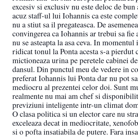
excesiv si exclusiv nu este deloc de bun
acuz staff-ul lui Iohannis ca este complet
nu a stiut sa il pregateasca. De asemene
convingerea ca Iohannis ar trebui sa fie
nu se asteapta la asa ceva. In momentul 
ridicat tonul la Ponta acesta s-a pierdut 
mictioneaza urina pe peretele cabinei d
dansul. Din punctul meu de vedere in co
preferat Iohannis lui Ponta dar nu pot s
mediocru al prezentei celor doi. Sunt mu
realmente nu mai am chef si disponibilit
previziuni inteligente intr-un climat do
O clasa politica si un elector care nu str
exceleaza decat in mediocritate, xenofob
si o pofta insatiabila de putere. Fara insa