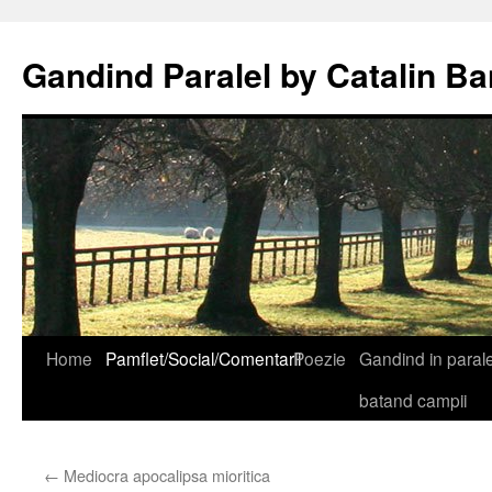
Gandind Paralel by Catalin Ba
Sari
Home
Pamflet/Social/Comentarii
Poezie
Gandind in paralel
la
batand campii
conținut
←
Mediocra apocalipsa mioritica