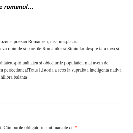
ie romanul…
ozei si poeziei Romanesti, insa imi.place.
aza opiniile si parerile Romanilor si Strainilor despre tara mea si
itatea,spiritualitatea si obiceiurile populatiei, mai avem de
im perfectiunea!Totusi ,istoria a scos la suprafata inteligenta nativa
hilibra balanta!
*
ă.
Câmpurile obligatorii sunt marcate cu