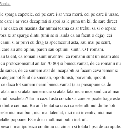
 Banica
e sparga capetele, cei pe care i-ar vrea morti, cei pe care ii urasc,
 pe care i-ar vrea decapitati si apoi sa le puna un kil de sare direct
 i-ar calca cu masina dar numai teama ca ar trebui sa si-o repare
ra le-ar sparge dintii (unii se si lauda ca au facut-o deja), cei
 cainii si ar privi cu drag la spectacolul asta, sau mai pe scurt,
care au alte opinii, pareri sau optiuni, sunt TOT romani.
u talent, ca romanii sunt inventivi, ca romanii sunt un neam ales
 cu protocronismul anilor 70-80) si binecuvantat, de ce romanii nu
 de saraci, de ce suntem atat de incapabili sa facem ceva temeinic
 alegem tot felul de smenari, oportunisti, parveniti, ipocriti,
De ce daca tot suntem neam binecuvantat (s-ar presupune ca de
ata ura si atata nemernicie si atata fatarnicie incepand cu al mai
timul boschetar? Iar in cazul asta concluzia care se poate trage este
dintre cei mai. Ba ai fi tentat sa crezi ca este ultimul dintre toti
este nici mai bun, nici mai talentat, nici mai inventiv, nici mai
elalte popoare. Este doar mult mai putin instruit.
resa il manipuleaza continuu cu cinism si totala lipsa de scrupule.