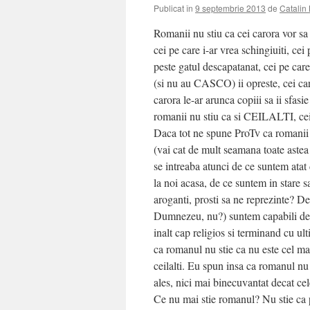
Publicat în
9 septembrie 2013
de
Catalin
Romanii nu stiu ca cei carora vor sa l
cei pe care i-ar vrea schingiuiti, cei
peste gatul descapatanat, cei pe care
(si nu au CASCO) ii opreste, cei caro
carora le-ar arunca copiii sa ii sfasie
romanii nu stiu ca si CEILALTI, cei 
Daca tot ne spune ProTv ca romanii a
(vai cat de mult seamana toate astea
se intreaba atunci de ce suntem atat
la noi acasa, de ce suntem in stare sa
aroganti, prosti sa ne reprezinte? 
Dumnezeu, nu?) suntem capabili de at
inalt cap religios si terminand cu ul
ca romanul nu stie ca nu este cel mai 
ceilalti. Eu spun insa ca romanul nu 
ales, nici mai binecuvantat decat cel
Ce nu mai stie romanul? Nu stie ca p