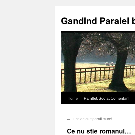
Gandind Paralel 
Home
Pamflet/Social/Comentarii
Sari
la
←
Luati de cumparati mure!
conținut
Ce nu stie romanul…