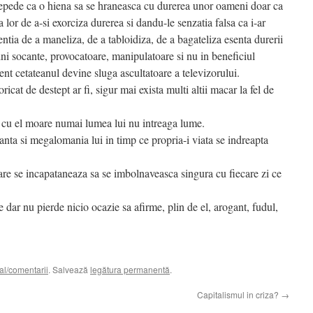
repede ca o hiena sa se hraneasca cu durerea unor oameni doar ca
 lor de a-si exorciza durerea si dandu-le senzatia falsa ca i-ar
tentia de a maneliza, de a tabloidiza, de a bagateliza esenta durerii
ini socante, provocatoare, manipulatoare si nu in beneficiul
ent cetateanul devine sluga ascultatoare a televizorului.
cat de destept ar fi, sigur mai exista multi altii macar la fel de
 cu el moare numai lumea lui nu intreaga lume.
anta si megalomania lui in timp ce propria-i viata se indreapta
are se incapataneaza sa se imbolnaveasca singura cu fiecare zi ce
e dar nu pierde nicio ocazie sa afirme, plin de el, arogant, fudul,
al/comentarii
. Salvează
legătura permanentă
.
Capitalismul in criza?
→