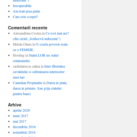
indecente”)
Irecuperabile
Am trait prea putin
Care este scopul?
Comentarii recente
Alexandrina Costea
la
Ce rost mai are?
(din ciclul „Solilocvii indecente”)
Mirela Olaru
la
O scurta poveste reala
cu o FEMEIE.
Hosting
la
Statul LOR nu statul
cetateanului
sachelarescu calina
la
Intre libertatea
cuvântului si subminarea intereselor
unei tari
Camelian Propinatiu
la
Darea in plata,
darea in primire. Sau grija statului
pentru banci
Arhive
aprilie 2020
iunie 2017
mai 2017
decembrie 2016
noiembrie 2016