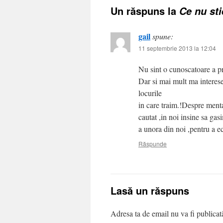
Un răspuns la
Ce nu st
gail
spune:
11 septembrie 2013 la 12:04
Nu sint o cunoscatoare a pr
Dar si mai mult ma interese
locurile
in care traim.!Despre mental
cautat ,in noi insine sa gas
a unora din noi ,pentru a ec
Răspunde
Lasă un răspuns
Adresa ta de email nu va fi publicat