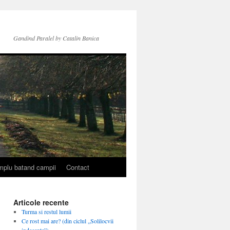
Gandind Paralel by Catalin Banica
simplu batand campii
Contact
Articole recente
Turma si restul lumii
Ce rost mai are? (din ciclul „Solilocvii