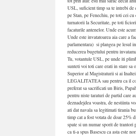
tot prin atat: esti mai sarac decat anu
USL, suficient timp sa te intrebi d
pe Stan, pe Fenechiu, pe toti cei cu 
turnatorii la Securitate, pe toti ficio
facaturile antenelor. Unde este acum
Unde este invatatoarea aia care a fac
parlamentara) si plangea pe lesul in
reducerea bugetului pentru invatama
Tu, votantule USL, pe unde iti plimb
sunteti voi toti care erati in stare s
Superior al Magistraturii si ai Ina
LEGALITATEA sau pentru ca il conda
preferat sa sacrificati un Biris, Pa
pentru niste taraturi de partid care a
deznadejdea voastra, de nestiinta voas
ati dat navala sa legitimati tirania bu
timp cat a fost votata de doar 25% di
spate si un numar sporit de trantori
ca ti-a spus Basescu ca asta este no