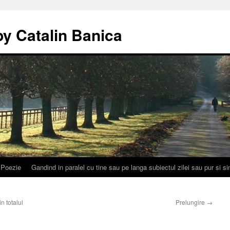
by Catalin Banica
Poezie
Gandind in paralel cu tine sau pe langa subiectul zilei sau pur si 
n totalul
Prelungire
→