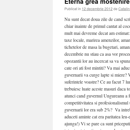
Eterna grea mostenire
Publicat în
12 decembrie 2012
de
Catalin
Nu sunt decat doua zile de cand scri
chiar inainte de primul cantat al c
mult mai devreme decat am estimat: as
taxe locale, marirea amenzilor, amana
tichetelor de masa la bugetari, amana
decembrie nu stiau ca asa vor proced
opozantii lor au incercat sa va spuna
cate ori ati fost mintiti? Va mai adu
guvernarii va curge lapte si miere? 
suferintele voastre? Ce au facut 7 lu
trebuiesc luate aceste masuri daca to
atunci cand guvernul Ungureanu a fo
competitivitatea si profesionalismul
guvernarii lor era sub 2%? Va intreb
aduceti aminte cat era paritatea leu-
ajunga!) Vi se pare ca sunt priceput