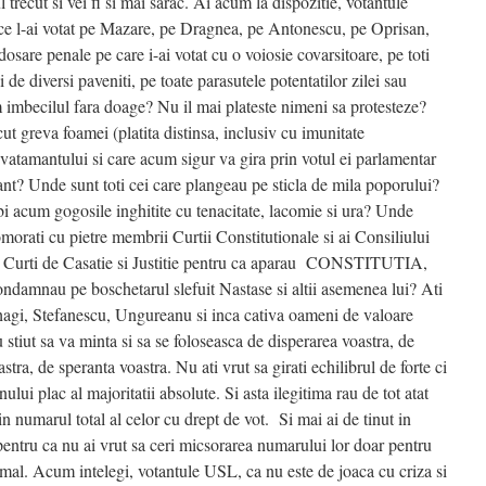
l trecut si vei fi si mai sarac. Ai acum la dispozitie, votantule
e ce l-ai votat pe Mazare, pe Dragnea, pe Antonescu, pe Oprisan,
dosare penale pe care i-ai votat cu o voiosie covarsitoare, pe toti
rii de diversi paveniti, pe toate parasutele potentatilor zilei sau
 imbecilul fara doage? Nu il mai plateste nimeni sa protesteze?
ut greva foamei (platita distinsa, inclusiv cu imunitate
vatamantului si care acum sigur va gira prin votul ei parlamentar
nt? Unde sunt toti cei care plangeau pe sticla de mila poporului?
i acum gogosile inghitite cu tenacitate, lacomie si ura? Unde
a omorati cu pietre membrii Curtii Constitutionale si ai Consiliului
ltei Curti de Casatie si Justitie pentru ca aparau CONSTITUTIA,
mnau pe boschetarul slefuit Nastase si altii asemenea lui? Ati
pahagi, Stefanescu, Ungureanu si inca cativa oameni de valoare
u stiut sa va minta si sa se foloseasca de disperarea voastra, de
tra, de speranta voastra. Nu ati vrut sa girati echilibrul de forte ci
nului plac al majoritatii absolute. Si asta ilegitima rau de tot atat
n numarul total al celor cu drept de vot. Si mai ai de tinut in
 pentru ca nu ai vrut sa ceri micsorarea numarului lor doar pentru
rmal. Acum intelegi, votantule USL, ca nu este de joaca cu criza si