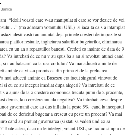
.
 Banica
am “Idolii voastri care v-au manipulat si care se vor dezice de voi
ocosului…” (ma adresam votantului USL) si iaca-ta ca s-a intamplat
tazi alesii vostri au anuntat deja primele cresteri de impozite si
rea platilor restante, inghetarea salariilor bugetarilor, eliminarea
rea cu un an a reparatiilor banesti. Credeti ca inainte de data de 9
a? Va intrebati de ce nu v-au spus ba s-au si revoltat, atunci cand
, si i-au balacarit ca la usa cortului? Va mai aduceti aminte de
ceti aminte ca vi s-a promis ca din prima zi de la preluarea
Va mai aduceti aminte ca Basescu era facut singurul vinovat de
ni si cu ce au inceput imediat dupa alegeri? Va intrebati de ce
t s-a ajuns de la o crestere economica trecuta putin de 2 procente,
st demis, la o crestere anuala negativa? Va intrebati ceva despre
 unor guvernanti care au dus inflatia la peste 5% cand la inceputul
ati de ce deficitul bugetar a crescut cu peste un procent? Va mai
euro cand au preluat guvernarea (si stati sa vedeti und eo sa
i? Toate astea, daca nu le intelegi, votant USL, se traduc simplu de