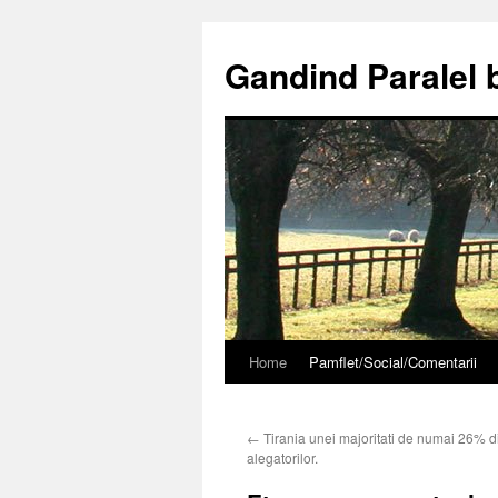
Gandind Paralel 
Home
Pamflet/Social/Comentarii
Sari
la
←
Tirania unei majoritati de numai 26% di
conținut
alegatorilor.