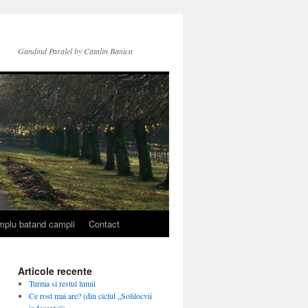
Gandind Paralel by Catalin Banica
simplu batand campii
Contact
Articole recente
Turma si restul lumii
Ce rost mai are? (din ciclul „Solilocvii