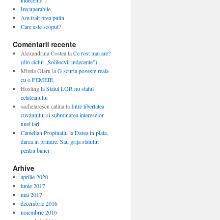
indecente”)
Irecuperabile
Am trait prea putin
Care este scopul?
Comentarii recente
Alexandrina Costea
la
Ce rost mai are?
(din ciclul „Solilocvii indecente”)
Mirela Olaru
la
O scurta poveste reala
cu o FEMEIE.
Hosting
la
Statul LOR nu statul
cetateanului
sachelarescu calina
la
Intre libertatea
cuvântului si subminarea intereselor
unei tari
Camelian Propinatiu
la
Darea in plata,
darea in primire. Sau grija statului
pentru banci
Arhive
aprilie 2020
iunie 2017
mai 2017
decembrie 2016
noiembrie 2016