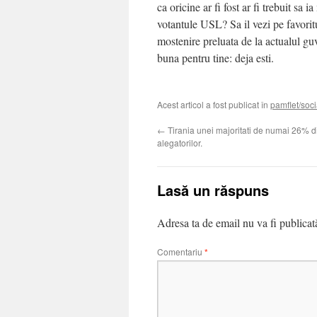
ca oricine ar fi fost ar fi trebuit sa 
votantule USL? Sa il vezi pe favorit
mostenire preluata de la actualul gu
buna pentru tine: deja esti.
Acest articol a fost publicat în
pamflet/soci
←
Tirania unei majoritati de numai 26% di
alegatorilor.
Lasă un răspuns
Adresa ta de email nu va fi publicat
Comentariu
*