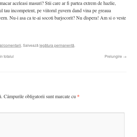
ia macar aceleasi masuri? Stii care ar fi partea extrem de hazlie,
ul tau incompetent, pe viitorul guvern dand vina pe greaua
vern. Nu-i asa ca te-ai socoti barjocorit? Nu dispera! Am si o veste
al/comentarii
. Salvează
legătura permanentă
.
n totalul
Prelungire
→
*
ă.
Câmpurile obligatorii sunt marcate cu