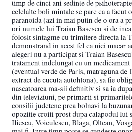
timp de cinci ani sedinte de psihoterapi
celelalte boli mintale se pare ca a facut
paranoida (azi in mai putin de o ora a p
ori numele lui Traian Basescu si de inca
folosit sintagme cu trimitere directa la
demonstrand in acest fel ca nici macar a
alegeri nu a participat si Traian Basescu)
tratament indelungat cu un medicament 
(eventual verde de Paris, matraguna de
extract de cucuta autohtona), sa fie oblig
nascatoarea ma-sii definitiv si sa ia dupa
din televiziuni, pe primarii si primaritele
consilii judetene prea bolnavi la buzunar,
opozitie croiti prost dupa calapodul lui s
Iliescu, Voiculescu, Blaga, Oltean, Vosg
mai fi. Intre timp poate se gandeste ono