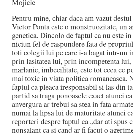
Mojicie
Pentru mine, chiar daca am vazut destul 
Victor Ponta este o monstruozitate, un ar
genetica. Dincolo de faptul ca nu este in
niciun fel de raspundere fata de propriul 
toti colegii lui pe care i-a bagat intr-un
prin lasitatea lui, prin incompetenta lui,
marlanie, imbecilitate, este tot ceea ce po
mai toxic in viata politica r
omaneasca. N
faptul ca pleaca iresponsabil si las din t
partid sa traga ponoasele exact atunci c
anvergura ar trebui sa stea in fata armat
numai la lipsa lui de maturitate atunci c
reporteri despre faptul ca „dar ati spu
nonsalant ca si cand ar fi facut o agerim