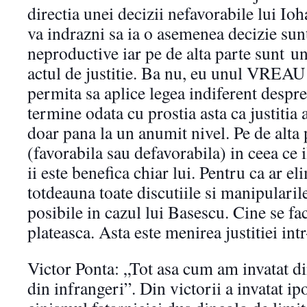
directia unei decizii nefavorabile lui Ioh
va indrazni sa ia o asemenea decizie sun
neproductive iar pe de alta parte sunt
un 
actul de justitie. Ba nu, eu unul VREAU v
permita sa aplice legea indiferent despre 
termine odata cu prostia asta ca justitia
doar pana la un anumit nivel. Pe de alta
(favorabila sau defavorabila) in ceea ce 
ii este benefica chiar lui. Pentru ca ar e
totdeauna toate discutiile si manipularile
posibile in cazul lui Basescu. Cine se fa
plateasca. Asta este menirea justitiei int
Victor Ponta: „Tot asa cum am invatat din
din infrangeri”. Din victorii a invatat ip