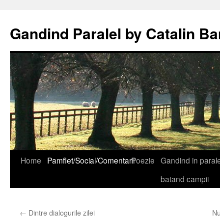
Gandind Paralel by Catalin Ba
Sari
Home
Pamflet/Social/Comentarii
Poezie
Gandind in paralel
la
batand campii
conținut
←
Dintre dialogurile zilei
Nu