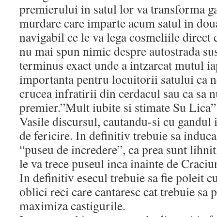
premierului in satul lor va transforma ga
murdare care imparte acum satul in doua
navigabil ce le va lega cosmeliile direct
nu mai spun nimic despre autostrada su
terminus exact unde a intzarcat mutul ia
importanta pentru locuitorii satului ca n
crucea infratirii din cerdacul sau ca sa n
premier.”Mult iubite si stimate Su Lica”
Vasile discursul, cautandu-si cu gandul
de fericire. In definitiv trebuie sa induc
“puseu de incredere”, ca prea sunt lihni
le va trece puseul inca inainte de Craciu
In definitiv esecul trebuie sa fie poleit 
oblici reci care cantaresc cat trebuie sa 
maximiza castigurile.