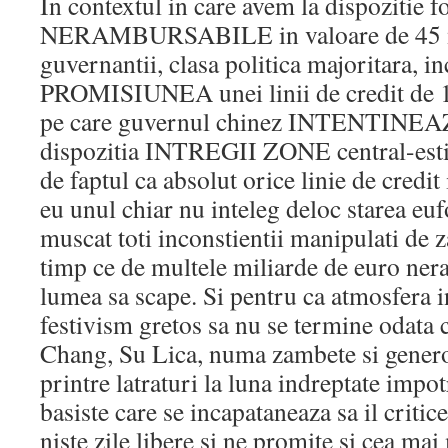
In contextul in care avem la dispozitie f
NERAMBURSABILE in valoare de 45 mi
guvernantii, clasa politica majoritara, in
PROMISIUNEA unei linii de credit de 1
pe care guvernul chinez INTENTINEAZ
dispozitia INTREGII ZONE central-esti
de faptul ca absolut orice linie de credit
eu unul chiar nu inteleg deloc starea euf
muscat toti inconstientii manipulati de 
timp ce de multele miliarde de euro ner
lumea sa scape. Si pentru ca atmosfera i
festivism gretos sa nu se termine odata 
Chang, Su Lica, numa zambete si generozi
printre latraturi la luna indreptate impo
basiste care se incapataneaza sa il critic
niste zile libere si ne promite si cea mai