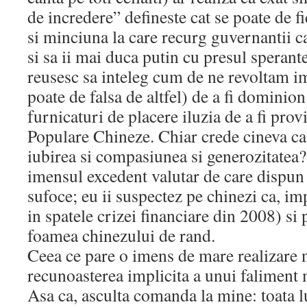
de incredere” defineste cat se poate de 
si minciuna la care recurg guvernantii ca
si sa ii mai duca putin cu presul sperant
reusesc sa inteleg cum de ne revoltam im
poate de falsa de altfel) de a fi dominio
furnicaturi de placere iluzia de a fi prov
Populare Chineze. Chiar crede cineva ca
iubirea si compasiunea si generozitatea?
imensul excedent valutar de care dispun (
sufoce; eu ii suspectez pe chinezi ca, imp
in spatele crizei financiare din 2008) si 
foamea chinezului de rand.
Ceea ce pare o imens de mare realizare n
recunoasterea implicita a unui faliment 
Asa ca, asculta comanda la mine: toata 