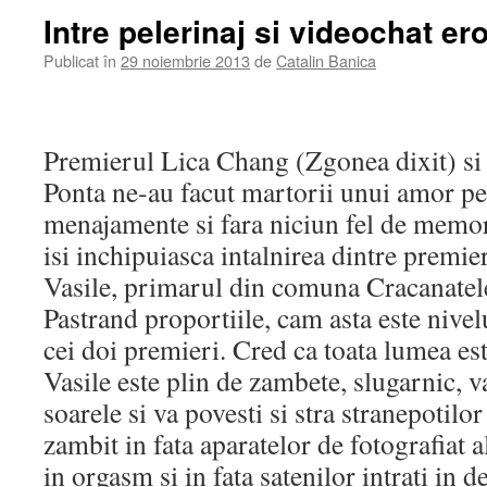
Intre pelerinaj si videochat ero
Publicat în
29 noiembrie 2013
de
Catalin Banica
Premierul Lica Chang (Zgonea dixit) si
Ponta ne-au facut martorii unui amor pe
menajamente si fara niciun fel de memor
isi inchipuiasca intalnirea dintre premie
Vasile, primarul din comuna Cracanatele
Pastrand proportiile, cam asta este nivelu
cei doi premieri. Cred ca toata lumea es
Vasile este plin de zambete, slugarnic, va
soarele si va povesti si stra stranepotilor
zambit in fata aparatelor de fotografiat al
in orgasm si in fata satenilor intrati in d