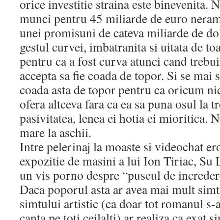
orice investitie straina este binevenita. 
munci pentru 45 miliarde de euro neram
unei promisuni de cateva miliarde de dol
gestul curvei, imbatranita si uitata de t
pentru ca a fost curva atunci cand trebu
accepta sa fie coada de topor. Si se mai
coada asta de topor pentru ca oricum nic
ofera altceva fara ca ea sa puna osul la t
pasivitatea, lenea ei hotia ei mioritica.
mare la aschii.
Intre pelerinaj la moaste si videochat er
expozitie de masini a lui Ion Tiriac, Su 
un vis porno despre “puseul de increde
Daca poporul asta ar avea mai mult simt 
simtului artistic (ca doar tot romanul s-a
canta pe toti ceilalti) ar realiza ca exat