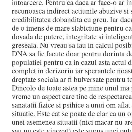
intoarcere. Pentru ca daca ar face-o ar i
recunoasca indirect actiunile abuzive si 
credibilitatea dobandita cu greu. Iar dac
de o imens de mare slabiciune pentru ca
dovada de putere, integritate si inteligent
greseala. Nu vreau sa iau in calcul posibi
DNA sa fie facute doar pentru dorinta de
populatiei pentru ca in cazul asta actul de
complet in derizoriu iar sperantele noastr
dreptate sociala ar fi bulversate pentru 
Dincolo de toate astea pe mine unul ma
vreme un aspect care tine de respectarea 
sanatatii fizice si psihice a unui om afla
situatie. Este cat se poate de clar ca un 
unei asemenea situatii (nici macar nu ar
sau nu este vinovat) este supus unei put