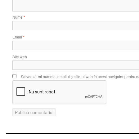
Nume
*
Email
*
Site web
Salvează-mi numele, emailul și site-ul web în acest navigator pentru d