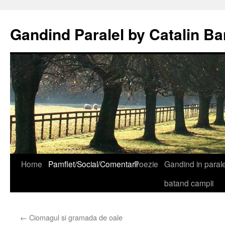
Gandind Paralel by Catalin Ba
Sari
Home
Pamflet/Social/Comentarii
Poezie
Gandind in paralel
la
batand campii
conținut
←
Ciomagul si gramada de oale