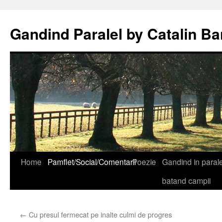
Gandind Paralel by Catalin Ba
Sari
Home
Pamflet/Social/Comentarii
Poezie
Gandind in paralel
la
batand campii
conținut
←
Cu presul fermecat pe inalte culmi de progres