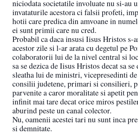
niciodata societatile involuate nu si-au u
invataturile acestora ci falsii profeti, i
hotii care predica din amvoane in numele
ei sunt primii care nu cred.
Probabil ca daca insusi Iisus Hristos s
acestor zile si l-ar arata cu degetul pe Po
colaboratorii lui de la nivel central si lo
sa se dezica de Iisus Hristos decat sa se
sleatha lui de ministri, vicepresedinti de
consilii judetene, primari si consilieri, 
parvenite a caror moralitate si apetit pe
infinit mai tare decat orice miros pestile
aburind peste un canal colector.
Nu, oamenii acestei tari nu sunt inca pre
si demnitate.