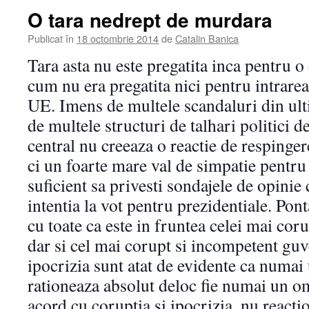
O tara nedrept de murdara
Publicat în
18 octombrie 2014
de
Catalin Banica
Tara asta nu este pregatita inca pentru
cum nu era pregatita nici pentru intrare
UE. Imens de multele scandaluri din ul
de multele structuri de talhari politici de
central nu creeaza o reactie de respinger
ci un foarte mare val de simpatie pentru 
suficient sa privesti sondajele de opinie 
intentia la vot pentru prezidentiale. Po
cu toate ca este in fruntea celei mai cor
dar si cel mai corupt si incompetent guv
ipocrizia sunt atat de evidente ca numai
rationeaza absolut deloc fie numai un o
acord cu coruptia si ipocrizia, nu reacti