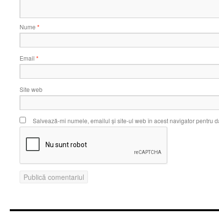
Nume
*
Email
*
Site web
Salvează-mi numele, emailul și site-ul web în acest navigator pentru d