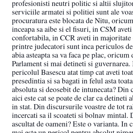
profesionisti neutri politic si altii slujit
serviciile armatei si politiei sunt ale vo
procuratura este blocata de Nitu, oricu
inceapa sa aibe si el fisuri, in CSM aveti
confortabila, in CCR aveti in majoritate
printre judecatori sunt inca periculos de
abia asteapta sa va faca pe plac, oricum 
Parlament si mai detineti si guvernarea.
pericolul Basescu atat timp cat aveti toat
presedintia si sa bagati in felul asta toata
absoluta si deosebit de intunecata? Din 
aici este cat se poate de clar ca detine
in stat. Din discursurile voastre de tot r
incercati sa il scoateti si bolnav mintal.
ascultat de oameni? Este o varianta. In 
mai este un pericol pentru absolut nimen