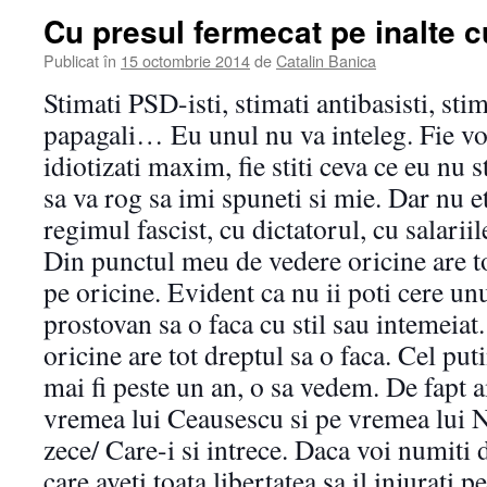
Cu presul fermecat pe inalte 
Publicat în
15 octombrie 2014
de
Catalin Banica
Stimati PSD-isti, stimati antibasisti, stima
papagali… Eu unul nu va inteleg. Fie voi,
idiotizati maxim, fie stiti ceva ce eu nu s
sa va rog sa imi spuneti si mie. Dar nu e
regimul fascist, cu dictatorul, cu salariile
Din punctul meu de vedere oricine are to
pe oricine. Evident ca nu ii poti cere un
prostovan sa o faca cu stil sau intemeiat.
oricine are tot dreptul sa o faca. Cel pu
mai fi peste un an, o sa vedem. De fapt 
vremea lui Ceausescu si pe vremea lui N
zece/ Care-i si intrece. Daca voi numiti 
care aveti toata libertatea sa il injurati p