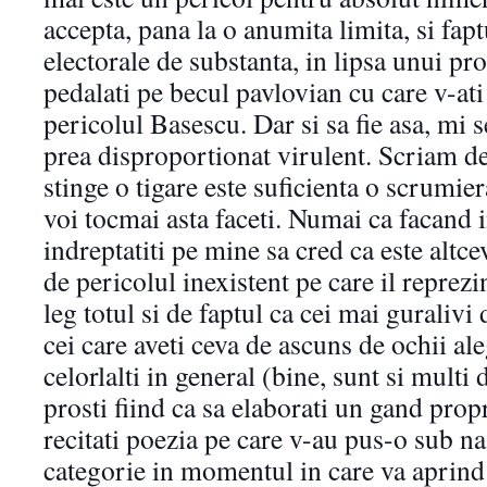
accepta, pana la o anumita limita, si fapt
electorale de substanta, in lipsa unui pr
pedalati pe becul pavlovian cu care v-ati 
pericolul Basescu. Dar si sa fie asa, mi s
prea disproportionat virulent. Scriam d
stinge o tigare este suficienta o scrumie
voi tocmai asta faceti. Numai ca facand i
indreptatiti pe mine sa cred ca este altce
de pericolul inexistent pe care il repre
leg totul si de faptul ca cei mai guralivi 
cei care aveti ceva de ascuns de ochii ale
celorlalti in general (bine, sunt si multi 
prosti fiind ca sa elaborati un gand propr
recitati poezia pe care v-au pus-o sub n
categorie in momentul in care va aprind