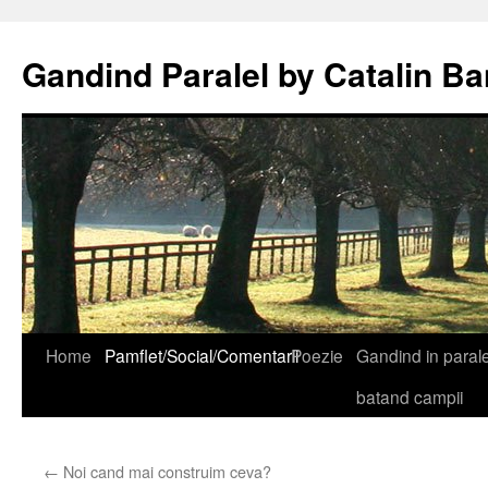
Gandind Paralel by Catalin Ba
Sari
Home
Pamflet/Social/Comentarii
Poezie
Gandind in paralel
la
batand campii
conținut
←
Noi cand mai construim ceva?