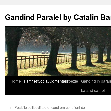
Gandind Paralel by Catalin Ba
Sari
Home
Pamflet/Social/Comentarii
Poezie
Gandind in paralel
la
batand campii
conținut
←
Posibile solilocvii ale oricarui om constient de