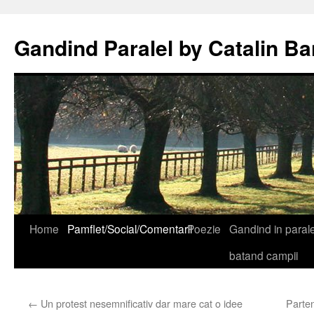
Gandind Paralel by Catalin Ba
Sari
Home
Pamflet/Social/Comentarii
Poezie
Gandind in paralel
la
batand campii
conținut
←
Un protest nesemnificativ dar mare cat o idee
Parten