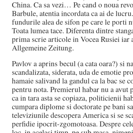
China. Ca sa vezi… Pe cand o noua revol
Barbule, atentia incordata ca ai de lucru
fundurile alea de sifon pe care le porti n
Toata lumea tace. Diferenta dintre stanga
prima scrie articole in Vocea Rusiei iar
Allgemeine Zeitung.
Pavlov a aprins becul (a cata oara?) si n
scandalizata, siderata, uda de emotie pro
hamaie salivand la gandul ca la bac se c
pentru nota. Premierul habar nu a avut 
ca in tara asta se copiaza, politicienii ha
cumpara diplome si doctorate pe bani sa
televiziunile descopera America si se sc
perfidie ipocrit-zgomotoasa. Despre cel
loc, in acelasi timp, pe sub masa, nimeni