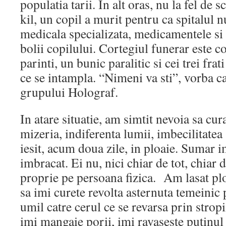
populatia tarii. In alt oras, nu la fel de sc
kil, un copil a murit pentru ca spitalul n
medicala specializata, medicamentele si
bolii copilului. Cortegiul funerar este 
parinti, un bunic paralitic si cei trei fra
ce se intampla. “Nimeni va sti”, vorba ca
grupului Holograf.
In atare situatie, am simtit nevoia sa cur
mizeria, indiferenta lumii, imbecilitatea
iesit, acum doua zile, in ploaie. Sumar 
imbracat. Ei nu, nici chiar de tot, chiar
proprie pe persoana fizica. Am lasat pl
sa imi curete revolta asternuta temeinic 
umil catre cerul ce se revarsa prin stropi
imi mangaie porii, imi ravaseste putinul