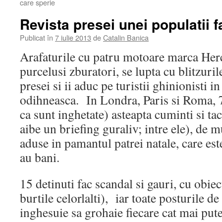
care sperie
Revista presei unei populatii f
Publicat în
7 iulie 2013
de
Catalin Banica
Arafaturile cu patru motoare marca Herc
purcelusi zburatori, se lupta cu blitzuril
presei si ii aduc pe turistii ghinionisti 
odihneasca. In Londra, Paris si Roma,
ca sunt inghetate) asteapta cuminti si tac
aibe un briefing guraliv; intre ele), de mu
aduse in pamantul patrei natale, care est
au bani.
15 detinuti fac scandal si gauri, cu obiec
burtile celorlalti), iar toate posturile de
inghesuie sa grohaie fiecare cat mai pu