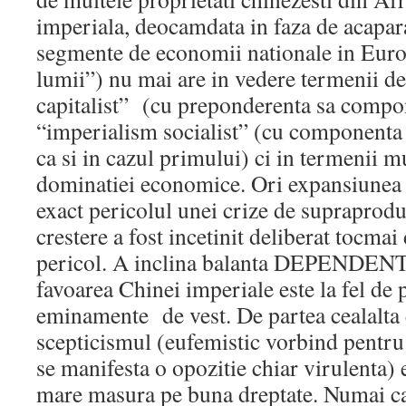
imperiala, deocamdata in faza de acapar
segmente de economii nationale in Europa
lumii”) nu mai are in vedere termenii d
capitalist” (cu preponderenta sa compo
“imperialism socialist” (cu componenta 
ca si in cazul primului) ci in termenii mu
dominatiei economice. Ori expansiunea 
exact pericolul unei crize de supraprodu
crestere a fost incetinit deliberat tocmai
pericol. A inclina balanta DEPENDEN
favoarea Chinei imperiale este la fel de
eminamente de vest. De partea cealalta e
scepticismul (eufemistic vorbind pentru 
se manifesta o opozitie chiar virulenta) e
mare masura pe buna dreptate. Numai ca 