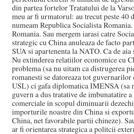
din partea fortelor Tratatului de la Va
meu ar fi urmatorul: au trecut peste 40 d
numeam Republica Socialista Romania.
Romania. Sau mergem iarasi catre Social
strategic cu China anuleaza de facto part
SUA si apartenenta la NATO. Ca de aia s
Nu extinderea relatiilor economice cu C
problema (sa nu uitam ca distrugerea pie
romanesti se datoreaza tot guvernarilor d
USL) ci gafa diplomatica IMENSA (sa n
guvern a dus tratative de imbunatatire a
comerciale in scopul diminuarii dezechil
importurile noastre din China si exportu
China, net favorabile partii chineze). Sau
ar fi orientarea strategica a politcii ext