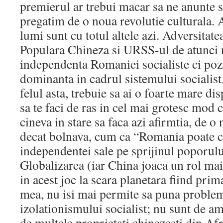
premierul ar trebui macar sa ne anunte s
pregatim de o noua revolutie culturala. Ap
lumi sunt cu totul altele azi. Adversitat
Populara Chineza si URSS-ul de atunci 
independenta Romaniei socialiste ci pozi
dominanta in cadrul sistemului socialist
felul asta, trebuie sa ai o foarte mare dis
sa te faci de ras in cel mai grotesc mod 
cineva in stare sa faca azi afirmtia, de o
decat bolnava, cum ca “Romania poate c
independentei sale pe sprijinul poporul
Globalizarea (iar China joaca un rol ma
in acest joc la scara planetara fiind pri
mea, nu isi mai permite sa puna problem
izolationismului socialist; nu sunt de am
de multele proprietati chinezesti din Afr