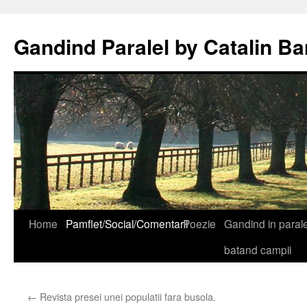
Gandind Paralel by Catalin Ba
Sari
Home
Pamflet/Social/Comentarii
Poezie
Gandind in paralel
la
batand campii
conținut
←
Revista presei unei populatii fara busola.