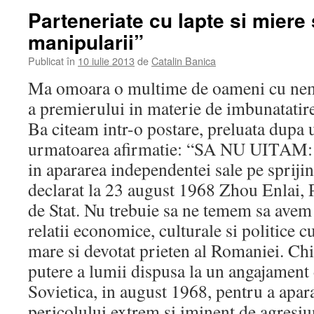
Parteneriate cu lapte si miere
manipularii”
Publicat în
10 iulie 2013
de
Catalin Banica
Ma omoara o multime de oameni cu nem
a premierului in materie de imbunatatire 
Ba citeam intr-o postare, preluata dupa 
urmatoarea afirmatie: “SA NU UITAM:
in apararea independentei sale pe spriji
declarat la 23 august 1968 Zhou Enlai, 
de Stat. Nu trebuie sa ne temem sa avem r
relatii economice, culturale si politice 
mare si devotat prieten al Romaniei. Chi
putere a lumii dispusa la un angajament
Sovietica, in august 1968, pentru a apar
pericolului extrem si iminent de agresiu