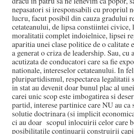
dracu in patru sa ne lenevim ca popor, s
nepasatori si iresponsabili cu propriul n
lucru, facut posibil din cauza gradului 
cetateanului, de lipsa constiintei civice, l
moralitatii complet indoielnice, lipsei re
aparitia unei clase politice de o calitate 
a generat o criza de leadership. Sau, cu a
acutizata de conducatori care sa fie expo
nationale, intereselor cetateanului. In fel
pluripartidismul, respectarea legalitatii s
in stat au devenit doar bunul plac al unei 
carei unic scop este imbogatirea si deser
partid, interese partinice care NU au ca
solutie doctrinara (si implicit economic
ci au doar scopul inlocuirii celor care b
posibilitatile continuarii construirii cap