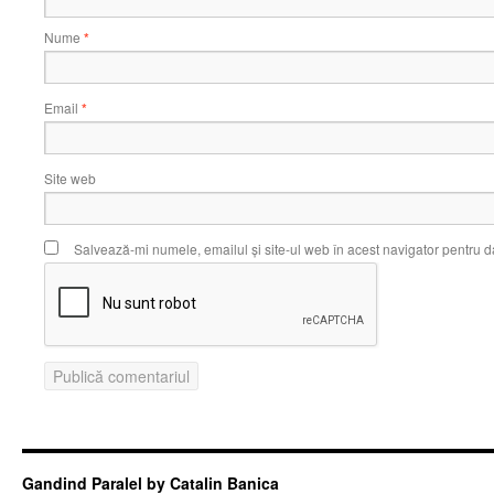
Nume
*
Email
*
Site web
Salvează-mi numele, emailul și site-ul web în acest navigator pentru d
Gandind Paralel by Catalin Banica