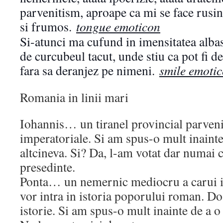
parvenitism, aproape ca mi se face rusin
si frumos.
tongue emoticon
Si-atunci ma cufund in imensitatea albast
de curcubeul tacut, unde stiu ca pot fi d
fara sa deranjez pe nimeni.
smile emoti
Romania in linii mari
Iohannis… un tiranel provincial parveni
imperatoriale. Si am spus-o mult inaint
altcineva. Si? Da, l-am votat dar numai c
presedinte.
Ponta… un nemernic mediocru a carui ipo
vor intra in istoria poporului roman. Do
istorie. Si am spus-o mult inainte de a o