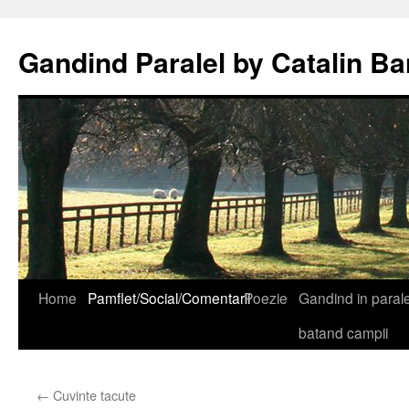
Gandind Paralel by Catalin Ba
Sari
Home
Pamflet/Social/Comentarii
Poezie
Gandind in paralel
la
batand campii
conținut
←
Cuvinte tacute