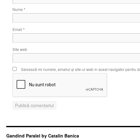
Nume
*
Email
*
Site web
Salvează-mi numele, emailul și site-ul web în acest navigator pentru d
Gandind Paralel by Catalin Banica