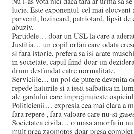
Nu l-as vota nici daca tara ar urma sa se
lucie. Este exponentul
cel mai elocvent a
parvenit, lozincard, patriotard, lipsit de 
abuziv.
Partidele… doar un USL la care a adera
Justitia… un copil orfan care odata cres
si fara istorie, prefera sa isi arate musc
in societate, capul fiind doar un dezidera
drum desfundat catre normalitate.
Serviciile… un pol de putere devenita oc
repede haturile si a iesit salbatica in lu
ale gardului care imprejmuieste ospici
Politicienii… expresia cea mai clara a m
fara repere , fara valoare care nu-si gase
Societatea civila… o masa amorfa in nu
mult prea zgomotos doar presa complet