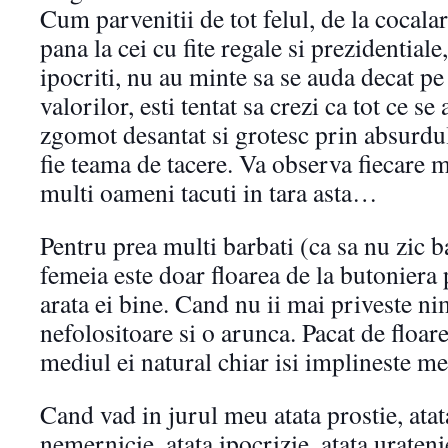
Cum parvenitii de tot felul, de la cocalar
pana la cei cu fite regale si prezidentiale,
ipocriti, nu au minte sa se auda decat pe
valorilor, esti tentat sa crezi ca tot ce se
zgomot desantat si grotesc prin absurdu
fie teama de tacere. Va observa fiecare m
multi oameni tacuti in tara asta…
Pentru prea multi barbati (ca sa nu zic 
femeia este doar floarea de la butoniera
arata ei bine. Cand nu ii mai priveste n
nefolositoare si o arunca. Pacat de floar
mediul ei natural chiar isi implineste me
Cand vad in jurul meu atata prostie, atata
nemernicie, atata ipocrizie, atata urateni