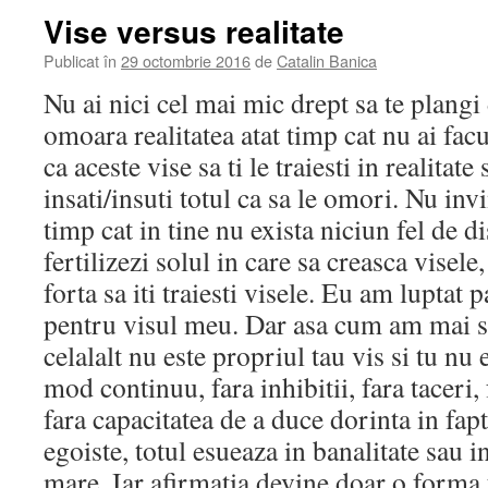
Vise versus realitate
Publicat în
29 octombrie 2016
de
Catalin Banica
Nu ai nici cel mai mic drept sa te plangi 
omoara realitatea atat timp cat nu ai fac
ca aceste vise sa ti le traiesti in realitate 
insati/insuti totul ca sa le omori. Nu inv
timp cat in tine nu exista niciun fel de di
fertilizezi solul in care sa creasca visele
forta sa iti traiesti visele. Eu am luptat 
pentru visul meu. Dar asa cum am mai sp
celalalt nu este propriul tau vis si tu nu e
mod continuu, fara inhibitii, fara taceri, 
fara capacitatea de a duce dorinta in fapt
egoiste, totul esueaza in banalitate sau i
mare. Iar afirmatia devine doar o forma 