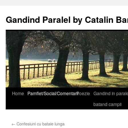
Gandind Paralel by Catalin Ba
Sari
Home
Pamflet/Social/Comentarii
Poezie
Gandind in paralel
la
batand campii
conținut
←
Confesiuni cu bataie lunga