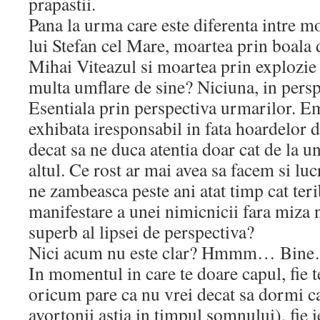
prapastii.
Pana la urma care este diferenta intre m
lui Stefan cel Mare, moartea prin boala 
Mihai Viteazul si moartea prin explozie
multa umflare de sine? Niciuna, in persp
Esentiala prin perspectiva urmarilor. Em
exhibata iresponsabil in fata hoardelor 
decat sa ne duca atentia doar cat de la 
altul. Ce rost ar mai avea sa facem si lu
ne zambeasca peste ani atat timp cat ter
manifestare a unei nimicnicii fara miza 
superb al lipsei de perspectiva?
Nici acum nu este clar? Hmmm… Bine…
In momentul in care te doare capul, fie te
oricum pare ca nu vrei decat sa dormi ca 
avortonii astia in timpul somnului), fie 