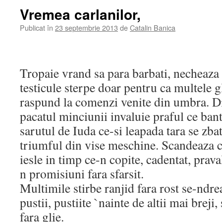
Vremea carlanilor,
Publicat în
23 septembrie 2013
de
Catalin Banica
Tropaie vrand sa para barbati, necheaza
testicule sterpe doar pentru ca multele 
raspund la comenzi venite din umbra. Di
pacatul minciunii invaluie praful ce bant
sarutul de Iuda ce-si leapada tara se zbat
triumful din vise meschine. Scandeaza ca
iesle in timp ce-n copite, cadentat, prava
n promisiuni fara sfarsit.
Multimile stirbe ranjid fara rost se-ndre
pustii, pustiite `nainte de altii mai breji, 
fara glie.