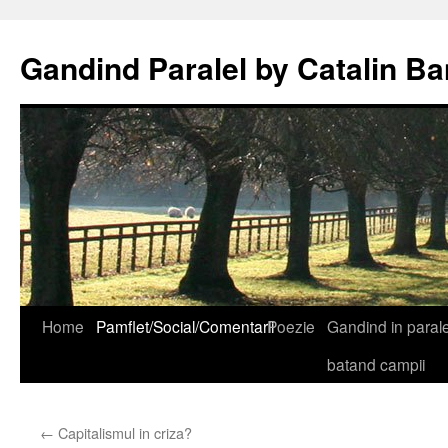
Gandind Paralel by Catalin Ba
Sari
Home
Pamflet/Social/Comentarii
Poezie
Gandind in paralel
la
batand campii
conținut
←
Capitalismul in criza?