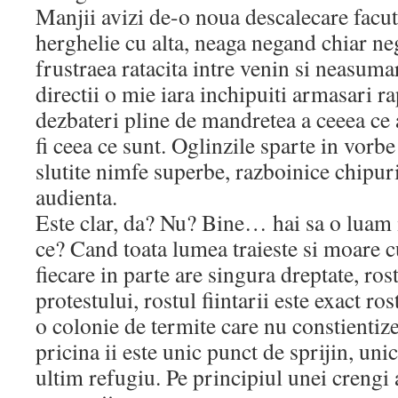
Manjii avizi de-o noua descalecare facu
herghelie cu alta, neaga negand chiar neg
frustraea ratacita intre venin si neasumar
directii o mie iara inchipuiti armasari r
dezbateri pline de mandretea a ceeea ce a
fi ceea ce sunt. Oglinzile sparte in vorbe
slutite nimfe superbe, razboinice chipuri
audienta.
Este clar, da? Nu? Bine… hai sa o luam in
ce? Cand toata lumea traieste si moare 
fiecare in parte are singura dreptate, rost
protestului, rostul fiintarii este exact ro
o colonie de termite care nu constientiz
pricina ii este unic punct de sprijin, uni
ultim refugiu. Pe principiul unei crengi 