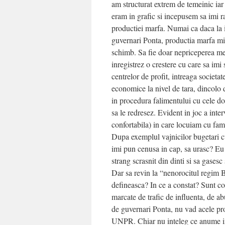
am structurat extrem de temeinic iar
eram in grafic si incepusem sa imi ra
productiei marfa. Numai ca daca la 
guvernari Ponta, productia marfa mi-
schimb. Sa fie doar nepriceperea me
inregistrez o crestere cu care sa imi
centrelor de profit, intreaga societat
economice la nivel de tara, dincolo 
in procedura falimentului cu cele do
sa le redresez. Evident in joc a inter
confortabila) in care locuiam cu fami
Dupa exemplul vajnicilor bugetari cu
imi pun cenusa in cap, sa urasc? Eu a
strang scrasnit din dinti si sa gasesc 
Dar sa revin la “nenorocitul regim Ba
defineasca? In ce a constat? Sunt co
marcate de trafic de influenta, de a
de guvernari Ponta, nu vad acele p
UNPR. Chiar nu inteleg ce anume im