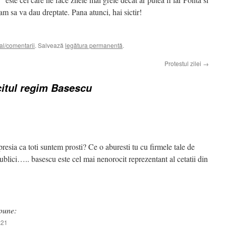
am sa va dau dreptate. Pana atunci, hai sictir!
al/comentarii
. Salvează
legătura permanentă
.
Protestul zilei
→
itul regim Basescu
resia ca toti suntem prosti? Ce o aburesti tu cu firmele tale de
publici….. basescu este cel mai nenorocit reprezentant al cetatii din
pune:
:21