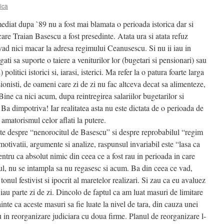
ica
ediat dupa `89 nu a fost mai blamata o perioada istorica dar si
care Traian Basescu a fost presedinte. Atata ura si atata refuz
 vad nici macar la adresa regimului Ceanusescu. Si nu ii iau in
ati sa suporte o taiere a veniturilor lor (bugetari si pensionari) sau
litici istorici si, iarasi, isterici. Ma refer la o patura foarte larga
sionisti, de oameni care zi de zi nu fac altceva decat sa alimenteze,
. Bine ca nici acum, dupa reintregirea salariilor bugetarilor si
 Ba dimpotriva! Iar realitatea asta nu este dictata de o perioada de
 amatorismul celor aflati la putere.
e despre “nenorocitul de Basescu” si despre reprobabilul “regim
 motivatii, argumente si analize, raspunsul invariabil este “lasa ca
Pentru ca absolut nimic din ceea ce a fost rau in perioada in care
ul, nu se intampla sa nu regasesc si acum. Ba din ceea ce vad,
tonul festivist si ipocrit al maretelor realizari. Si zau ca eu avaluez
iau parte zi de zi. Dincolo de faptul ca am luat masuri de limitare
ainte ca aceste masuri sa fie luate la nivel de tara, din cauza unei
tru in reorganizare judiciara cu doua firme. Planul de reorganizare l-