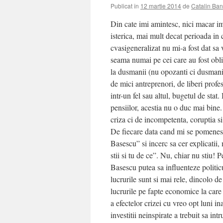
Publicat în
12 martie 2014
de
Catalin Ban
Din cate imi amintesc, nici macar im
isterica, mai mult decat perioada in 
cvasigeneralizat nu mi-a fost dat sa
seama numai pe cei care au fost oblig
la dusmanii (nu opozanti ci dusmani) po
de mici antreprenori, de liberi profe
intr-un fel sau altul, bugetul de stat
pensiilor, acestia nu o duc mai bine.
criza ci de incompetenta, coruptia si
De fiecare data cand mi se pomenest
Basescu” si incerc sa cer explicatii,
stii si tu de ce”. Nu, chiar nu stiu! 
Basescu putea sa influenteze politic
lucrurile sunt si mai rele, dincolo de 
lucrurile pe fapte economice la care 
a efectelor crizei cu vreo opt luni in
investitii neinspirate a trebuit sa in