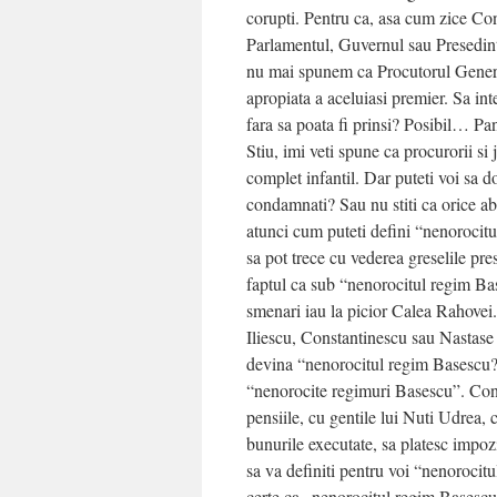
corupti. Pentru ca, asa cum zice Cons
Parlamentul, Guvernul sau Presedinti
nu mai spunem ca Procutorul General 
apropiata a aceluiasi premier. Sa inte
fara sa poata fi prinsi? Posibil… Pa
Stiu, imi veti spune ca procurorii si
complet infantil. Dar puteti voi sa do
condamnati? Sau nu stiti ca orice ab
atunci cum puteti defini “nenorocitu
sa pot trece cu vederea greselile pr
faptul ca sub “nenorocitul regim Bas
smenari iau la picior Calea Rahovei
Iliescu, Constantinescu sau Nastase 
devina “nenorocitul regim Basescu?”
“nenorocite regimuri Basescu”. Contin
pensiile, cu gentile lui Nuti Udrea, 
bunurile executate, sa platesc impozi
sa va definiti pentru voi “nenorocit
certe ca „nenorocitul regim Basescu” 