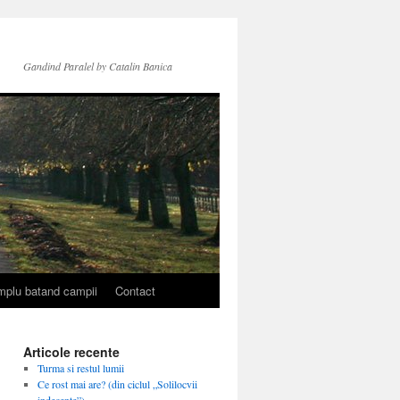
Gandind Paralel by Catalin Banica
simplu batand campii
Contact
Articole recente
Turma si restul lumii
Ce rost mai are? (din ciclul „Solilocvii