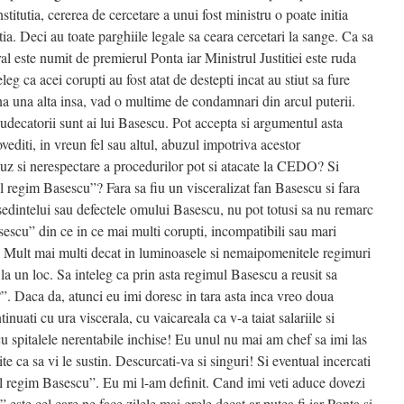
titutia, cererea de cercetare a unui fost ministru o poate initia
a. Deci au toate parghiile legale sa ceara cercetari la sange. Ca sa
este numit de premierul Ponta iar Ministrul Justitiei este ruda
leg ca acei corupti au fost atat de destepti incat au stiut sa fure
na una alta insa, vad o multime de condamnari din arcul puterii.
 judecatorii sunt ai lui Basescu. Pot accepta si argumentul asta
vediti, in vreun fel sau altul, abuzul impotriva acestor
uz si nerespectare a procedurilor pot si atacate la CEDO? Si
l regim Basescu”? Fara sa fiu un visceralizat fan Basescu si fara
esedintelui sau defectele omului Basescu, nu pot totusi sa nu remarc
escu” din ce in ce mai multi corupti, incompatibili sau mari
. Mult mai multi decat in luminoasele si nemaipomenitele regimuri
la un loc. Sa inteleg ca prin asta regimul Basescu a reusit sa
. Daca da, atunci eu imi doresc in tara asta inca vreo doua
uati cu ura viscerala, cu vaicareala ca v-a taiat salariile si
cu spitalele nerentabile inchise! Eu unul nu mai am chef sa imi las
te ca sa vi le sustin. Descurcati-va si singuri! Si eventual incercati
ul regim Basescu”. Eu mi l-am definit. Cand imi veti aduce dovezi
este cel care ne face zilele mai grele decat ar putea fi iar Ponta si