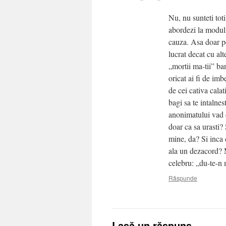
Nu, nu sunteti toti
abordezi la modul 
cauza. Asa doar pe
lucrat decat cu al
„mortii ma-tii” ba
oricat ai fi de imb
de cei cativa calat
bagi sa te intalnes
anonimatului vad c
doar ca sa urasti? 
mine, da? Si inca 
ala un dezacord? 
celebru: „du-te-n 
Răspunde
Lasă un răspuns