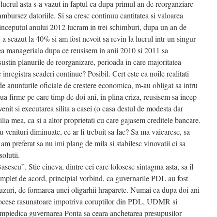
 lucrul asta s-a vazut in faptul ca dupa primul an de reorganziare
mbursez datoriile. Si sa cresc continuu cantitatea si valoarea
inceputul anului 2012 lucram in trei schimburi, dupa un an de
a scazut la 40% si am fost nevoit sa revin la lucrul intr-un singur
a manageriala dupa ce reusisem in anii 2010 si 2011 sa
 sustin planurile de reorganizare, perioada in care majoritatea
e inregistra scaderi continue? Posibil. Cert este ca noile realitati
de anunturile oficiale de crestere economica, m-au obligat sa intru
ua firme pe care timp de doi ani, in plina criza, reusisem sa incep
venit si executarea silita a casei (o casa destul de modesta dar
lia mea, ca si a altor proprietati cu care gajasem creditele bancare.
 venituri diminuate, ce ar fi trebuit sa fac? Sa ma vaicaresc, sa
m preferat sa nu imi plang de mila si stabilesc vinovatii ci sa
solutii.
sescu”. Stie cineva, dintre cei care folosesc sintagma asta, sa il
mplet de acord, principial vorbind, ca guvernarile PDL au fost
buzuri, de formarea unei oligarhii hraparete. Numai ca dupa doi ani
rocese rasunatoare impotriva coruptilor din PDL, UDMR si
piedica guvernarea Ponta sa ceara anchetarea presupusilor