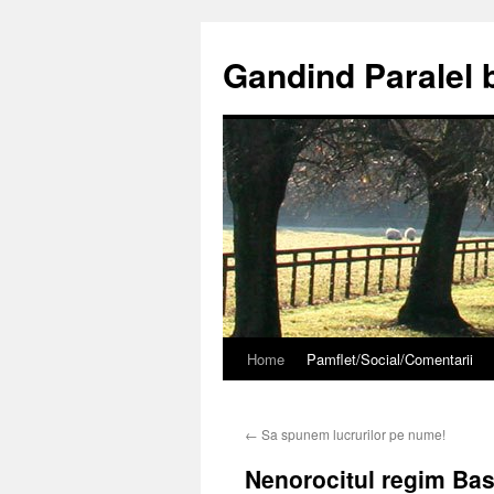
Gandind Paralel 
Home
Pamflet/Social/Comentarii
Sari
la
←
Sa spunem lucrurilor pe nume!
conținut
Nenorocitul regim Ba