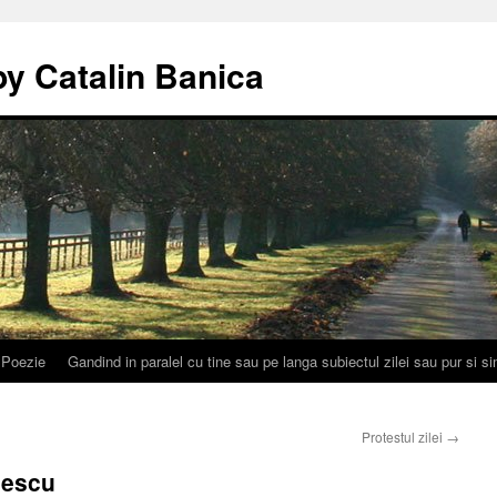
by Catalin Banica
Poezie
Gandind in paralel cu tine sau pe langa subiectul zilei sau pur si 
Protestul zilei
→
sescu