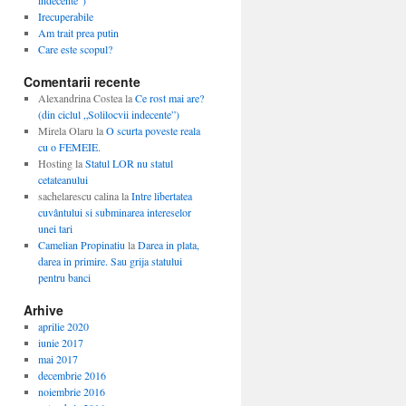
indecente”)
Irecuperabile
Am trait prea putin
Care este scopul?
Comentarii recente
Alexandrina Costea
la
Ce rost mai are?
(din ciclul „Solilocvii indecente”)
Mirela Olaru
la
O scurta poveste reala
cu o FEMEIE.
Hosting
la
Statul LOR nu statul
cetateanului
sachelarescu calina
la
Intre libertatea
cuvântului si subminarea intereselor
unei tari
Camelian Propinatiu
la
Darea in plata,
darea in primire. Sau grija statului
pentru banci
Arhive
aprilie 2020
iunie 2017
mai 2017
decembrie 2016
noiembrie 2016