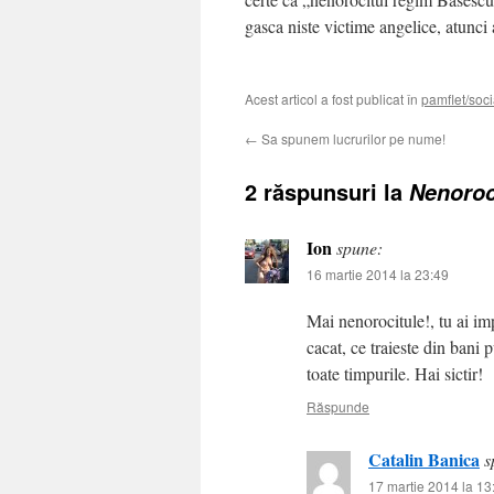
gasca niste victime angelice, atunci 
Acest articol a fost publicat în
pamflet/soci
←
Sa spunem lucrurilor pe nume!
2 răspunsuri la
Nenoroc
Ion
spune:
16 martie 2014 la 23:49
Mai nenorocitule!, tu ai imp
cacat, ce traieste din bani 
toate timpurile. Hai sictir!
Răspunde
Catalin Banica
s
17 martie 2014 la 13