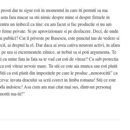
 prosti dar tu sigur esti in momentul in care iti permiti sa ma
asta fara macar sa stii nimic despre mine si despre firmele in
ntru un imbecil ca tine: eu am facut si fac productie si nu am
te firme private. Si pe aprovizionare si pe desfacere. Deci, de unde
ni publici? Cat il priveste pe Basescu, este punctul tau de vedere si
ecil, ai dreptul la el. Dar daca ai avea cativa neuroni activi, in afara
i pe ura si excrementele zilnice, ar trebui sa si poti argumenta. Te
ti cu mine fata in fata sa te vad cat esti de viteaz? Ca sub protectia
a esti viteaz nevoie mare. Tu stii ce este aia munca sau esti platit
Stii ca esti platit din impozitele pe care le produc „nenorocitii” ca
ceva: invata dracului sa scrii corect in limba romana! Stii ce este
Ma indoiesc! Asa cum am mai citat mai sus, dintr-un personaj
mortii ma-tii!”